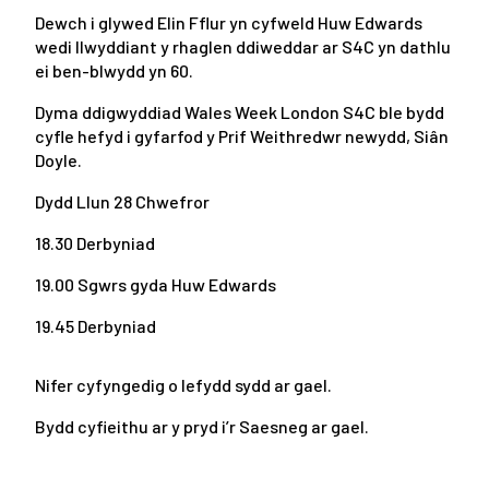
Dewch i glywed Elin Fflur yn cyfweld Huw Edwards
wedi llwyddiant y rhaglen ddiweddar ar S4C yn dathlu
ei ben-blwydd yn 60.
Dyma ddigwyddiad Wales Week London S4C ble bydd
cyfle hefyd i gyfarfod y Prif Weithredwr newydd, Siân
Doyle.
Dydd Llun 28 Chwefror
18.30 Derbyniad
19.00 Sgwrs gyda Huw Edwards
19.45 Derbyniad
Nifer cyfyngedig o lefydd sydd ar gael.
Bydd cyfieithu ar y pryd i’r Saesneg ar gael.