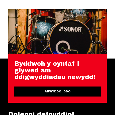
Byddwch y cyntaf i
glywed am
ddigwyddiadau newydd!
ARWYDDO IDDO
Dolenni defnyddiol