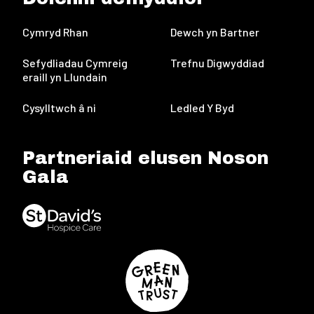
Cymryd Rhan
Dewch yn Bartner
Sefydliadau Cymreig
Trefnu Digwyddiad
eraill yn Llundain
Cysylltwch â ni
Ledled Y Byd
Partneriaid elusen Noson
Gala