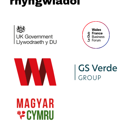
rhyngwladol