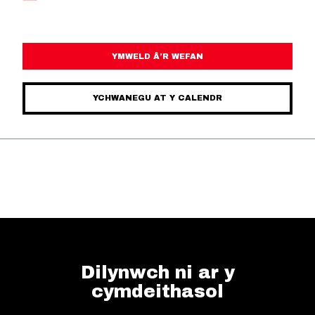
YMWELD Â’R WEFAN
YCHWANEGU AT Y CALENDR
Dilynwch ni ar y
cymdeithasol