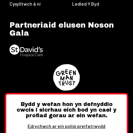
Cysylltwch â ni
Ledled Y Byd
Partneriaid elusen Noson
Gala
Bydd y wefan hon yn defnyddio
cwcis i sicrhau eich bod yn cael y
Twitter
Facebook
Instagram
profiad gorau ar ein wefan.
Edrychwch ar ein polisi preifatrwydd