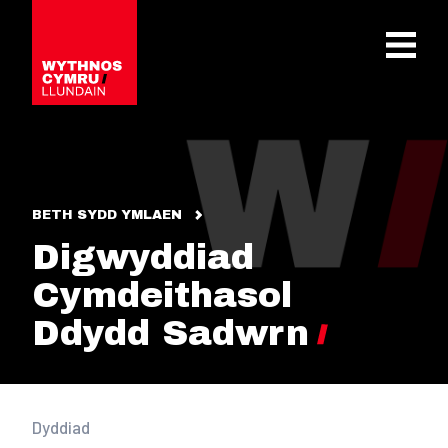
OPEN 
BETH SYDD YMLAEN
Digwyddiad
Cymdeithasol
Ddydd Sadwrn
Dyddiad