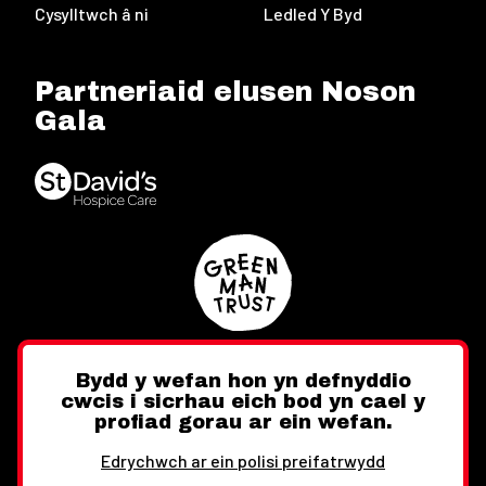
Cysylltwch â ni
Ledled Y Byd
Partneriaid elusen Noson
Gala
Bydd y wefan hon yn defnyddio
cwcis i sicrhau eich bod yn cael y
Twitter
Facebook
Instagram
profiad gorau ar ein wefan.
Edrychwch ar ein polisi preifatrwydd