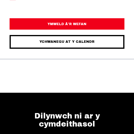
YMWELD Â’R WEFAN
YCHWANEGU AT Y CALENDR
Dilynwch ni ar y
cymdeithasol