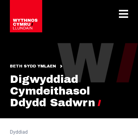
OPEN 
BETH SYDD YMLAEN
Digwyddiad
Cymdeithasol
Ddydd Sadwrn
Dyddiad