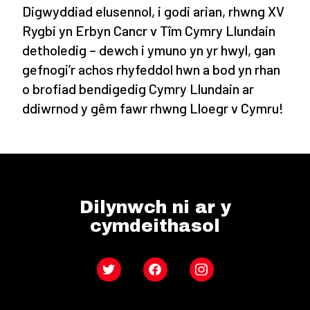
Digwyddiad elusennol, i godi arian, rhwng XV
Rygbi yn Erbyn Cancr v Tîm Cymry Llundain
detholedig – dewch i ymuno yn yr hwyl, gan
gefnogi’r achos rhyfeddol hwn a bod yn rhan
o brofiad bendigedig Cymry Llundain ar
ddiwrnod y gêm fawr rhwng Lloegr v Cymru!
Dilynwch ni ar y
cymdeithasol
Twitter
Facebook
Instagram