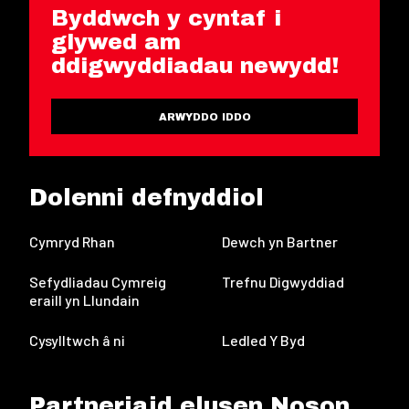
Byddwch y cyntaf i
glywed am
ddigwyddiadau newydd!
ARWYDDO IDDO
Dolenni defnyddiol
Cymryd Rhan
Dewch yn Bartner
Sefydliadau Cymreig
Trefnu Digwyddiad
eraill yn Llundain
Cysylltwch â ni
Ledled Y Byd
Partneriaid elusen Noson