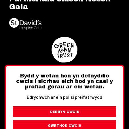
Gala
Bydd y wefan hon yn defnyddio
cwcis i sicrhau eich bod yn cael y
Twitter
Facebook
Instagram
profiad gorau ar ein wefan.
Edrychwch ar ein polisi preifatrwydd
DERBYN CWCIS
Ewch i'r Wefan Toward
Gwybodaeth Cyfreithiol
GWRTHOD CWCIS