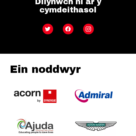
Dilynwch ni ar y
cymdeithasol
Twitter
Facebook
Instagram
Ein noddwyr