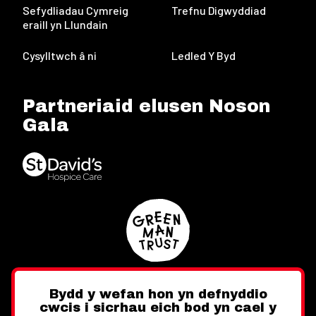
Sefydliadau Cymreig
Trefnu Digwyddiad
eraill yn Llundain
Cysylltwch â ni
Ledled Y Byd
Partneriaid elusen Noson
Gala
Bydd y wefan hon yn defnyddio
cwcis i sicrhau eich bod yn cael y
Twitter
Facebook
Instagram