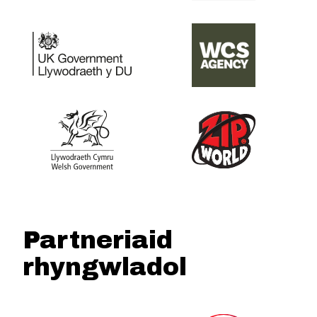
Partneriaid
rhyngwladol