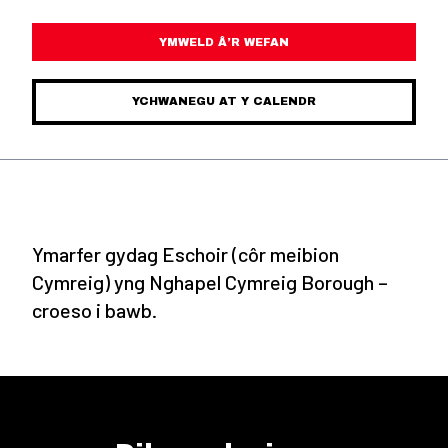
YMWELD Â’R WEFAN
YCHWANEGU AT Y CALENDR
Ymarfer gydag Eschoir (côr meibion
Cymreig) yng Nghapel Cymreig Borough –
croeso i bawb.