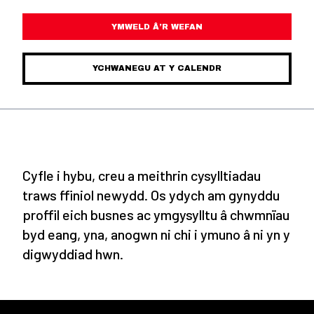
YMWELD Â’R WEFAN
YCHWANEGU AT Y CALENDR
Cyfle i hybu, creu a meithrin cysylltiadau
traws ffiniol newydd. Os ydych am gynyddu
proffil eich busnes ac ymgysylltu â chwmnïau
byd eang, yna, anogwn ni chi i ymuno â ni yn y
digwyddiad hwn.