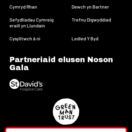
Cymryd Rhan
Dewch yn Bartner
Sefydliadau Cymreig
Trefnu Digwyddiad
eraill yn Llundain
Cysylltwch â ni
Ledled Y Byd
Partneriaid elusen Noson
Gala