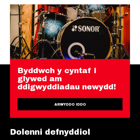
Byddwch y cyntaf i
glywed am
ddigwyddiadau newydd!
ARWYDDO IDDO
Dolenni defnyddiol