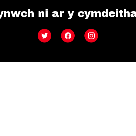
ynwch ni ar y cymdeith
Twitter
Facebook
Instagram