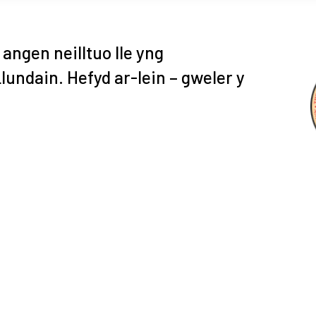
angen neilltuo lle yng
undain. Hefyd ar-lein – gweler y