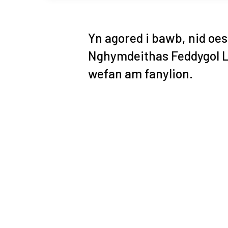
Yn agored i bawb, nid oes 
Nghymdeithas Feddygol Ll
wefan am fanylion.