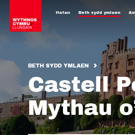
Hafan
Beth sydd ymlaen
Am
BETH SYDD YMLAEN
Castell P
Mythau o’