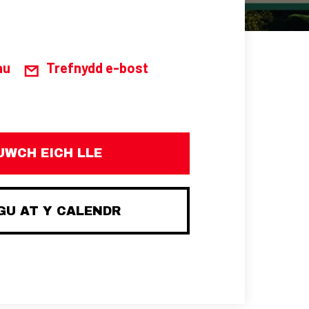
au
Trefnydd e-bost
UWCH EICH LLE
U AT Y CALENDR