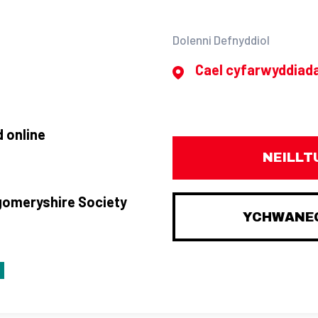
Dolenni Defnyddiol
Cael cyfarwyddiad
 online
NEILLT
gomeryshire Society
YCHWANEG