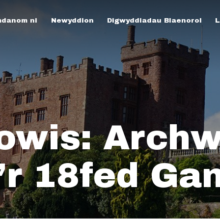
danom ni
Newyddion
Digwyddiadau Blaenorol
L
owis: Archw
r 18fed Gan