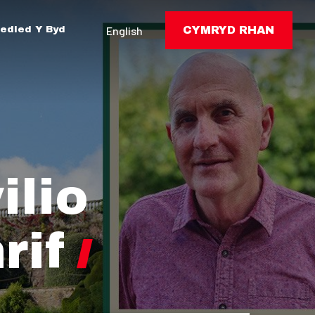
edled Y Byd
English
CYMRYD RHAN
ilio
rif