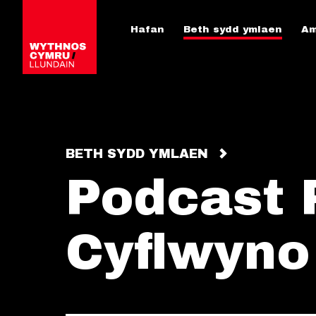
Hafan
Beth sydd ymlaen
Am
BETH SYDD YMLAEN
Podcast P
Cyflwyno