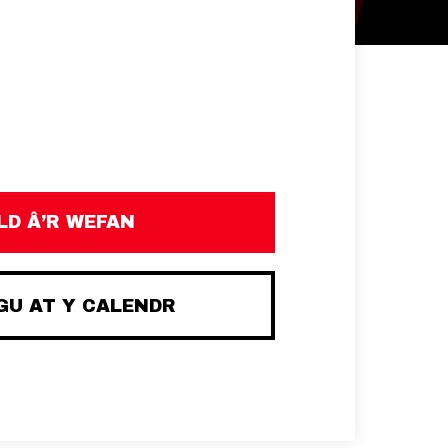
D Â’R WEFAN
U AT Y CALENDR