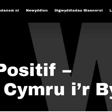
danom ni
Newyddion
Digwyddiadau Blaenorol
L
ositif –
 Cymru i’r B