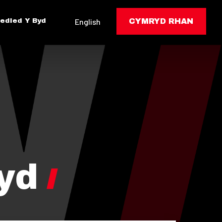
edled Y Byd
English
CYMRYD RHAN
yd