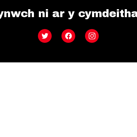
ynwch ni ar y cymdeith
Twitter
Facebook
Instagram