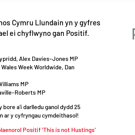
nos Cymru Llundain yn y gyfres
cael ei chyflwyno gan Positif.
ypridd, Alex Davies-Jones MP
& Wales Week Worldwide, Dan
Williams MP
aville-Roberts MP
y bore a’i darlledu ganol dydd 25
n ar y cyfryngau cymdeithasol!
aenorol Positif 'This is not Hustings'