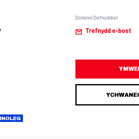
Dolenni Defnyddiol
p
Trefnydd e-bost
YMWEL
YCHWANEG
CHNOLEG