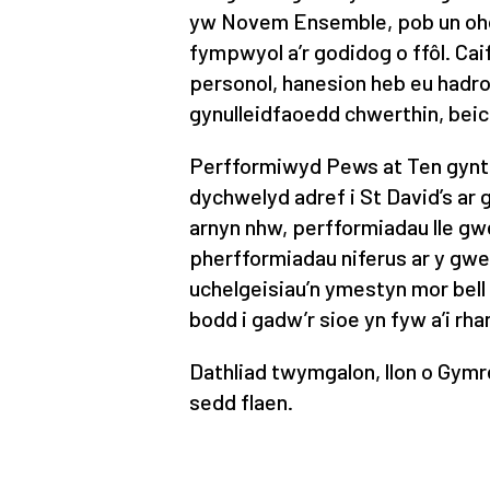
yw Novem Ensemble, pob un ohony
fympwyol a’r godidog o ffôl. Cai
personol, hanesion heb eu hadr
gynulleidfaoedd chwerthin, beich
Perfformiwyd Pews at Ten gynta
dychwelyd adref i St David’s ar 
arnyn nhw, perfformiadau lle g
pherfformiadau niferus ar y gwe
uchelgeisiau’n ymestyn mor bell
bodd i gadw’r sioe yn fyw a’i r
Dathliad twymgalon, llon o Gymr
sedd flaen.