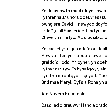
Yn ddisymwth rhaid iddyn nhw af
llythrennau?), hors d’oeuvres (s
bwnglera David — newydd ddyfodiad
ardal” (a all Sais erioed fod yn u
Chwerthin hefyd. Ac o bosib … 
Yn cael ei yrru gan ddeialog dea
Pews at Ten yn slapstic llawen o
greiddiol iddo. Yn dyner, yn ddei
llythyr caru yw i’n hynafgwyr, 
sydd yn eu dal gyda’i gilydd. Mae
Ond mae Meryl, Dylis a Rona yn a
Am Novem Ensemble
Casgliad o greuwyr ifanc a grad