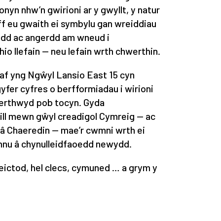
n nhw’n gwirioni ar y gwyllt, y natur
ff eu gwaith ei symbylu gan wreiddiau
odd ac angerdd am wneud i
io llefain — neu lefain wrth chwerthin.
f yng Ngŵyl Lansio East 15 cyn
gyfer cyfres o berfformiadau i wirioni
werthwyd pob tocyn. Gyda
ill mewn gŵyl creadigol Cymreig — ac
 â Chaeredin — mae’r cwmni wrth ei
hannu â chynulleidfaoedd newydd.
eictod, hel clecs, cymuned … a grym y