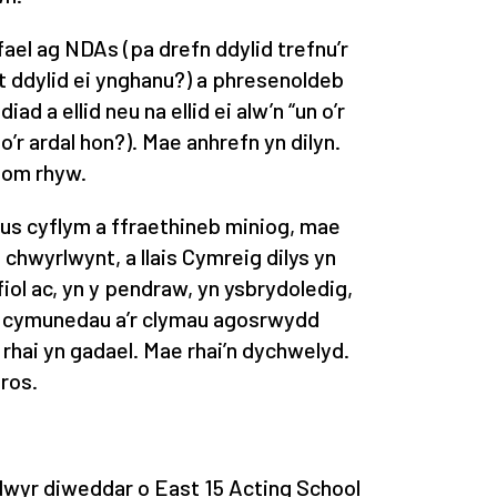
ael ag NDAs (pa drefn ddylid trefnu’r
ut ddylid ei ynghanu?) a phresenoldeb
 a ellid neu na ellid ei alw’n “un o’r
n o’r ardal hon?). Mae anhrefn yn dilyn.
bom rhyw.
llus cyflym a ffraethineb miniog, mae
 chwyrlwynt, a llais Cymreig dilys yn
fiol ac, yn y pendraw, yn ysbrydoledig,
ein cymunedau a’r clymau agosrwydd
 rhai yn gadael. Mae rhai’n dychwelyd.
ros.
dwyr diweddar o East 15 Acting School