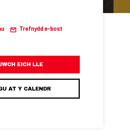
au
Trefnydd e-bost
UWCH EICH LLE
U AT Y CALENDR