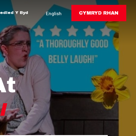
edled Y Byd
English
CYMRYD RHAN
At