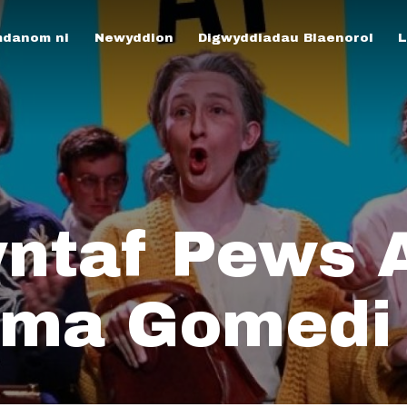
danom ni
Newyddion
Digwyddiadau Blaenorol
L
ntaf Pews 
ama Gomedi