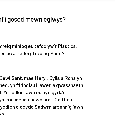
di’i gosod mewn eglwys?
reig miniog eu tafod yw’r Plastics,
nen ac ailredeg Tipping Point?
 Dewi Sant, mae Meryl, Dylis a Rona yn
ed, yn ffrindiau i lawer, a gwasanaeth
 Yn fodlon iawn eu byd gyda’u
 ym musnesau pawb arall. Caiff eu
wyddion o ddydd Sadwrn arbennig iawn
wn.