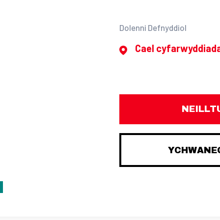
Dolenni Defnyddiol
Cael cyfarwyddiad
NEILLT
YCHWANEG