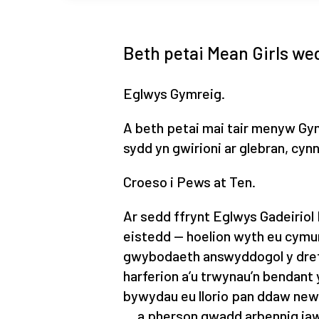
Beth petai Mean Girls we
Eglwys Gymreig.
A beth petai mai tair menyw Gym
sydd yn gwirioni ar glebran, cyn
Croeso i Pews at Ten.
Ar sedd ffrynt Eglwys Gadeiriol
eistedd — hoelion wyth eu cymun
gwybodaeth answyddogol y dref.
harferion a’u trwynau’n bendant
bywydau eu llorio pan ddaw ne
… a pherson gwadd arbennig ia