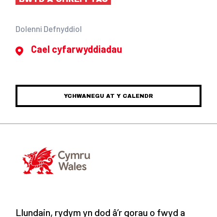
Dolenni Defnyddiol
Cael cyfarwyddiadau
YCHWANEGU AT Y CALENDR
Llundain, rydym yn dod â’r gorau o fwyd a