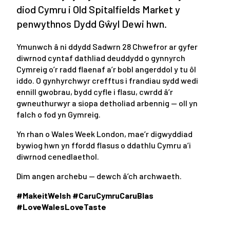
diod Cymru i Old Spitalfields Market y
penwythnos Dydd Gŵyl Dewi hwn.
Ymunwch â ni ddydd Sadwrn 28 Chwefror ar gyfer
diwrnod cyntaf dathliad deuddydd o gynnyrch
Cymreig o’r radd flaenaf a’r bobl angerddol y tu ôl
iddo. O gynhyrchwyr crefftus i frandiau sydd wedi
ennill gwobrau, bydd cyfle i flasu, cwrdd â’r
gwneuthurwyr a siopa detholiad arbennig — oll yn
falch o fod yn Gymreig.
Yn rhan o Wales Week London, mae’r digwyddiad
bywiog hwn yn ffordd flasus o ddathlu Cymru a’i
diwrnod cenedlaethol.
Dim angen archebu — dewch â’ch archwaeth.
#MakeitWelsh #CaruCymruCaruBlas
#LoveWalesLoveTaste