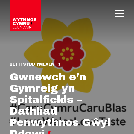
OPEN 
BETH SYDD YMLAEN
Gwnewch e’n
Gymreig yn
Spitalfields –
Dathliad
Penwythnos Gŵyl
Ddewi