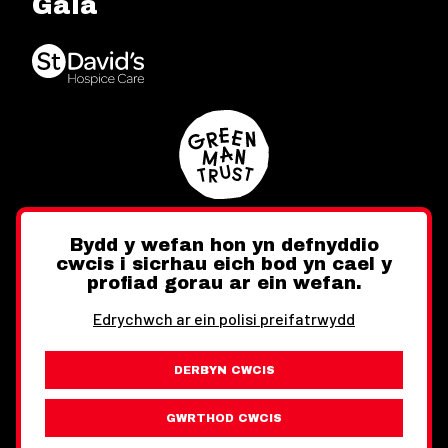
Gala
Bydd y wefan hon yn defnyddio
cwcis i sicrhau eich bod yn cael y
Twitter
Facebook
Instagram
profiad gorau ar ein wefan.
Edrychwch ar ein polisi preifatrwydd
DERBYN CWCIS
Ewch i'r Wefan Toward
Gwybodaeth Cyfreithiol
GWRTHOD CWCIS
Wythnos Cymru Llundain © Hawlfraint 2026