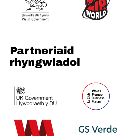
Partneriaid
rhyngwladol