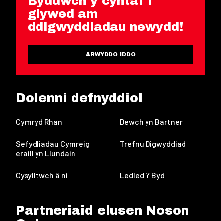
Byddwch y cyntaf i
glywed am
ddigwyddiadau newydd!
ARWYDDO IDDO
Dolenni defnyddiol
Cymryd Rhan
Dewch yn Bartner
Sefydliadau Cymreig
Trefnu Digwyddiad
eraill yn Llundain
Cysylltwch â ni
Ledled Y Byd
Partneriaid elusen Noson