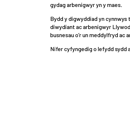
gydag arbenigwyr yn y maes.
Bydd y digwyddiad yn cynnwys 
diwydiant ac arbenigwyr Llywodr
busnesau o’r un meddylfryd ac 
Nifer cyfyngedig o lefydd sydd ar