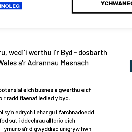
YCHWANEG
CHNOLEG
, wedi'i werthu i'r Byd - dosbarth
d Wales a'r Adrannau Masnach
potensial eich busnes a gwerthu eich
r radd flaenaf ledled y byd.
dol sy’n edrych i ehangu i farchnadoedd
d sut i ddechrau allforio eich
i ymuno â’r digwyddiad unigryw hwn