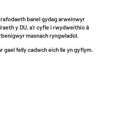
trafodaeth banel gydag arweinwyr
aeth y DU, a’r cyfle i rwydweithio â
arbenigwyr masnach ryngwladol.
 gael felly cadwch eich lle yn gyflym.