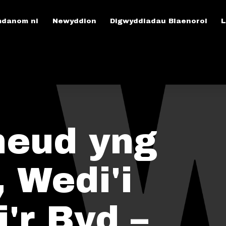
danom ni
Newyddion
Digwyddiadau Blaenorol
L
neud yng
 Wedi'i
'r Byd –