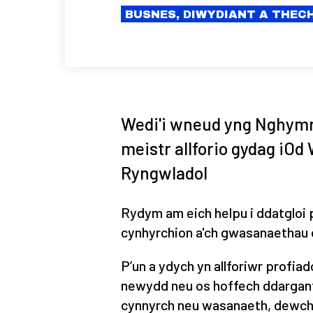
BUSNES, DIWYDIANT A THE
Wedi'i wneud yng Nghymru
meistr allforio gydag iO
Ryngwladol
Rydym am eich helpu i ddatgloi 
cynhyrchion a'ch gwasanaethau o'
P’un a ydych yn allforiwr profia
newydd neu os hoffech ddarganfo
cynnyrch neu wasanaeth, dewch 