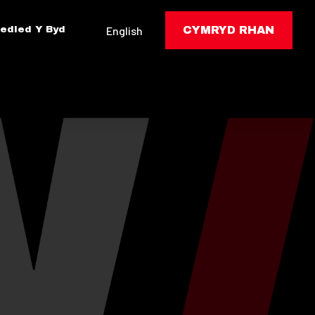
edled Y Byd
English
CYMRYD RHAN