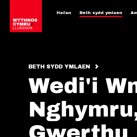
Hafan
Beth sydd ymlaen
Am
BETH SYDD YMLAEN
Wedi'i W
Nghymru,
Gwerthu i