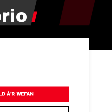
rio
D Â’R WEFAN