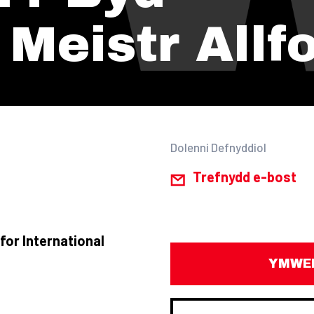
Meistr Allfo
Dolenni Defnyddiol
Trefnydd e-bost
for International
YMWEL