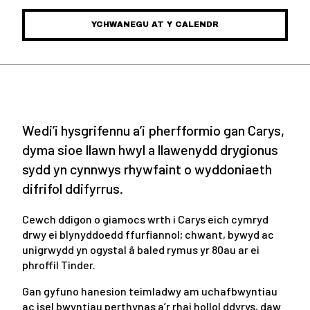
YCHWANEGU AT Y CALENDR
Wedi’i hysgrifennu a’i pherfformio gan Carys,
dyma sioe llawn hwyl a llawenydd drygionus
sydd yn cynnwys rhywfaint o wyddoniaeth
difrifol ddifyrrus.
Cewch ddigon o giamocs wrth i Carys eich cymryd
drwy ei blynyddoedd ffurfiannol; chwant, bywyd ac
unigrwydd yn ogystal â baled rymus yr 80au ar ei
phroffil Tinder.
Gan gyfuno hanesion teimladwy am uchafbwyntiau
ac isel bwyntiau perthynas a’r rhai hollol ddyrys, daw