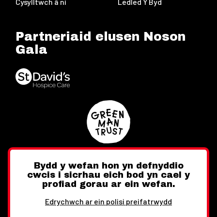
Cysylltwch â ni
Ledled Y Byd
Partneriaid elusen Noson
Gala
Bydd y wefan hon yn defnyddio
cwcis i sicrhau eich bod yn cael y
Twitter
Facebook
Instagram
profiad gorau ar ein wefan.
Edrychwch ar ein polisi preifatrwydd