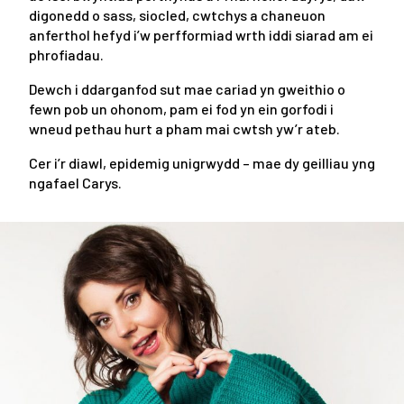
digonedd o sass, siocled, cwtchys a chaneuon
anferthol hefyd i’w perfformiad wrth iddi siarad am ei
phrofiadau.
Dewch i ddarganfod sut mae cariad yn gweithio o
fewn pob un ohonom, pam ei fod yn ein gorfodi i
wneud pethau hurt a pham mai cwtsh yw’r ateb.
Cer i’r diawl, epidemig unigrwydd – mae dy geilliau yng
ngafael Carys.