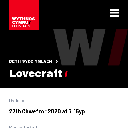
OPEN 
BETH SYDD YMLAEN
Lovecraft
Dyddiad
27th Chwefror 2020 at 7:15yp
Man cyfarfod