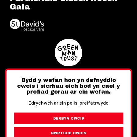
Gala
Bydd y wefan hon yn defnyddio
cwcis i sicrhau eich bod yn cael y
Twitter
Facebook
Instagram
profiad gorau ar ein wefan.
Edrychwch ar ein polisi preifatrwydd
DERBYN CWCIS
Ewch i'r Wefan Toward
Gwybodaeth Cyfreithiol
GWRTHOD CWCIS