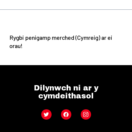
Rygbi penigamp merched (Cymreig) ar ei
orau!
Dilynwch ni ar y
cymdeithasol
Twitter
Facebook
Instagram