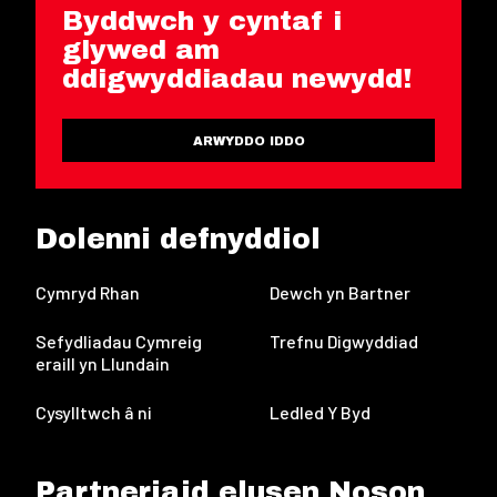
Byddwch y cyntaf i
glywed am
ddigwyddiadau newydd!
ARWYDDO IDDO
Dolenni defnyddiol
Cymryd Rhan
Dewch yn Bartner
Sefydliadau Cymreig
Trefnu Digwyddiad
eraill yn Llundain
Cysylltwch â ni
Ledled Y Byd
Partneriaid elusen Noson