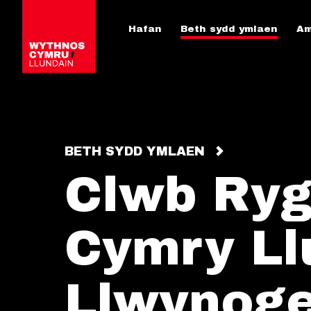
Hafan
Beth sydd ymlaen
Am
BETH SYDD YMLAEN
Clwb Ryg
Cymry Ll
Llwynoge