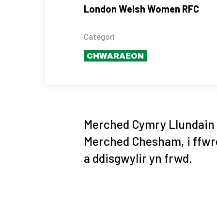
London Welsh Women RFC
Categori
CHWARAEON
Merched Cymry Llundain 
Merched Chesham, i ffwrd
a ddisgwylir yn frwd.