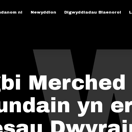
danom ni
Newyddion
Digwyddiadau Blaenorol
L
bi Merched
undain yn e
sau Dwyrai