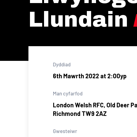
Llundain
Dyddiad
6th Mawrth 2022 at 2:00yp
Man cyfarfod
London Welsh RFC, Old Deer Pa
Richmond TW9 2AZ
Gwesteiwr