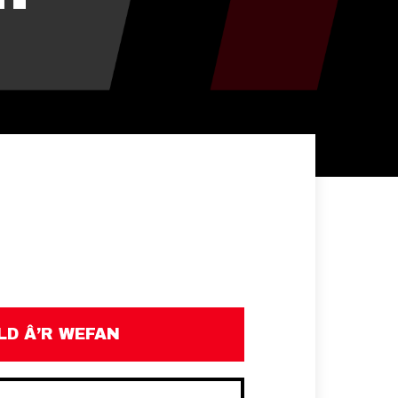
D Â’R WEFAN