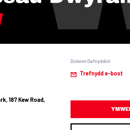
Dolenni Defnyddiol
Trefnydd e-bost
rk, 187 Kew Road,
YMWEL