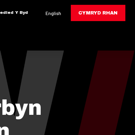
edled Y Byd
English
CYMRYD RHAN
rbyn
n