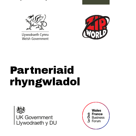
Partneriaid
rhyngwladol