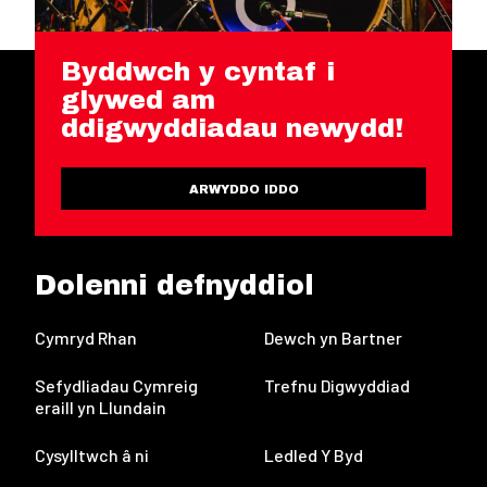
Byddwch y cyntaf i
glywed am
ddigwyddiadau newydd!
ARWYDDO IDDO
Dolenni defnyddiol
Cymryd Rhan
Dewch yn Bartner
Sefydliadau Cymreig
Trefnu Digwyddiad
eraill yn Llundain
Cysylltwch â ni
Ledled Y Byd