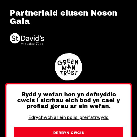
Partneriaid elusen Noson
Gala
Bydd y wefan hon yn defnyddio
cwcis i sicrhau eich bod yn cael y
Twitter
Facebook
Instagram
profiad gorau ar ein wefan.
Edrychwch ar ein polisi preifatrwydd
DERBYN CWCIS