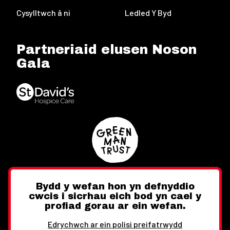
Cysylltwch â ni
Ledled Y Byd
Partneriaid elusen Noson
Gala
Bydd y wefan hon yn defnyddio
cwcis i sicrhau eich bod yn cael y
Twitter
Facebook
Instagram
profiad gorau ar ein wefan.
Edrychwch ar ein polisi preifatrwydd