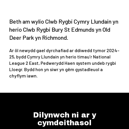
Beth am wylio Clwb Rygbi Cymry Llundain yn
herio Clwb Rygbi Bury St Edmunds yn Old
Deer Park yn Richmond.
Ar ôl newydd gael dyrchafiad ar ddiwedd tymor 2024–
25, bydd Cymry Llundain yn herio timau’r National
League 2 East, Pedwerydd Haen system undeb rygbi
Lloegr. Bydd hon yn siwr yn gêm gystadleuol a
chyflym iawn.
Dilynwch ni ar y
cymdeithasol