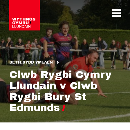
OPEN 
BETH SYDD YMLAEN
Clwb Rygbi Cymry
Llundain v Clwb
Rygbi Bury St
Edmunds