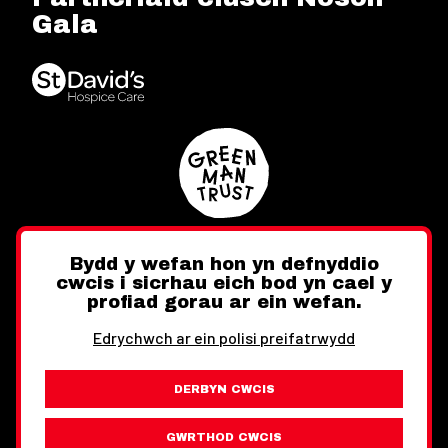
Gala
Bydd y wefan hon yn defnyddio
cwcis i sicrhau eich bod yn cael y
Twitter
Facebook
Instagram
profiad gorau ar ein wefan.
Edrychwch ar ein polisi preifatrwydd
DERBYN CWCIS
Ewch i'r Wefan Toward
Gwybodaeth Cyfreithiol
GWRTHOD CWCIS