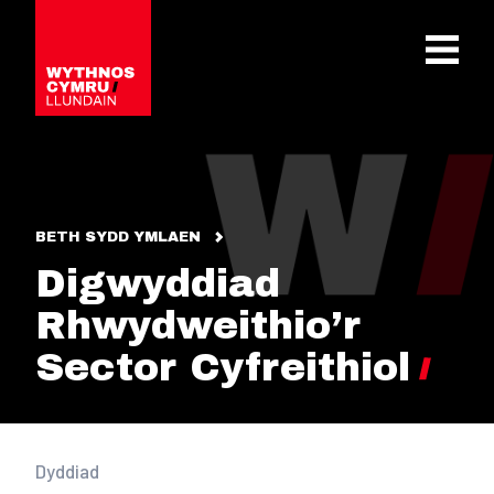
OPEN 
BETH SYDD YMLAEN
Digwyddiad
Rhwydweithio’r
Sector Cyfreithiol
Dyddiad