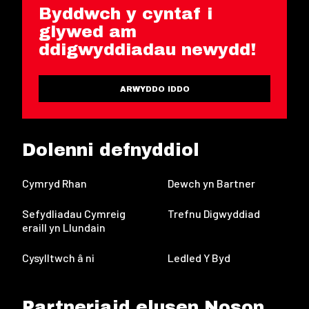
Byddwch y cyntaf i
glywed am
ddigwyddiadau newydd!
ARWYDDO IDDO
Dolenni defnyddiol
Cymryd Rhan
Dewch yn Bartner
Sefydliadau Cymreig
Trefnu Digwyddiad
eraill yn Llundain
Cysylltwch â ni
Ledled Y Byd
Partneriaid elusen Noson