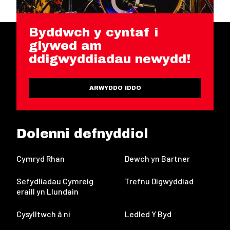
Byddwch y cyntaf i
glywed am
ddigwyddiadau newydd!
ARWYDDO IDDO
Dolenni defnyddiol
Cymryd Rhan
Dewch yn Bartner
Sefydliadau Cymreig
Trefnu Digwyddiad
eraill yn Llundain
Cysylltwch â ni
Ledled Y Byd