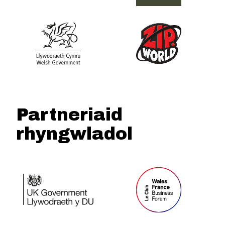
Partneriaid
rhyngwladol