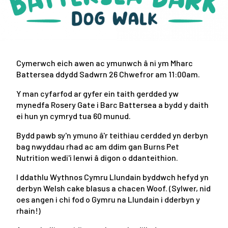
Cymerwch eich awen ac ymunwch â ni ym Mharc
Battersea ddydd Sadwrn 26 Chwefror am 11:00am.
Y man cyfarfod ar gyfer ein taith gerdded yw
mynedfa Rosery Gate i Barc Battersea a bydd y daith
ei hun yn cymryd tua 60 munud.
Bydd pawb sy'n ymuno â'r teithiau cerdded yn derbyn
bag nwyddau rhad ac am ddim gan Burns Pet
Nutrition wedi'i lenwi â digon o ddanteithion.
I ddathlu Wythnos Cymru Llundain byddwch hefyd yn
derbyn Welsh cake blasus a chacen Woof. (Sylwer, nid
oes angen i chi fod o Gymru na Llundain i dderbyn y
rhain!)