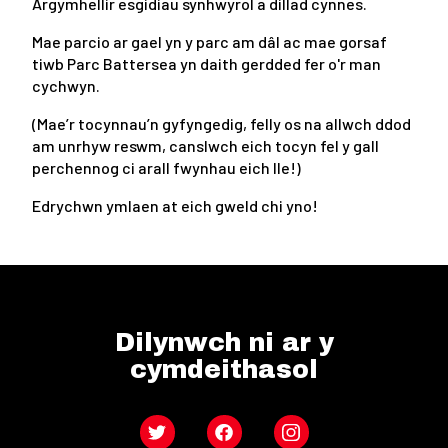
Argymhellir esgidiau synhwyrol a dillad cynnes.
Mae parcio ar gael yn y parc am dâl ac mae gorsaf
tiwb Parc Battersea yn daith gerdded fer o'r man
cychwyn.
(Mae’r tocynnau’n gyfyngedig, felly os na allwch ddod
am unrhyw reswm, canslwch eich tocyn fel y gall
perchennog ci arall fwynhau eich lle!)
Edrychwn ymlaen at eich gweld chi yno!
Dilynwch ni ar y
cymdeithasol
Twitter
Facebook
Instagram