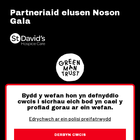
Partneriaid elusen Noson
Gala
Bydd y wefan hon yn defnyddio
cwcis i sicrhau eich bod yn cael y
Twitter
Facebook
Instagram
profiad gorau ar ein wefan.
Edrychwch ar ein polisi preifatrwydd
DERBYN CWCIS