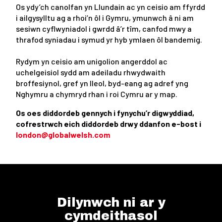
Os ydy’ch canolfan yn Llundain ac yn ceisio am ffyrdd
i ailgysylltu ag a rhoi’n ôl i Gymru, ymunwch â ni am
sesiwn cyflwyniadol i gwrdd â’r tîm, canfod mwy a
thrafod syniadau i symud yr hyb ymlaen ôl bandemig.
Rydym yn ceisio am unigolion angerddol ac
uchelgeisiol sydd am adeiladu rhwydwaith
broffesiynol, gref yn lleol, byd-eang ag adref yng
Nghymru a chymryd rhan i roi Cymru ar y map.
Os oes diddordeb gennych i fynychu’r digwyddiad,
cofrestrwch eich diddordeb drwy ddanfon e-bost i
london@globalwelsh.com
Dilynwch ni ar y
cymdeithasol