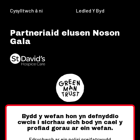
Cysylltwch â ni
Ledled Y Byd
Partneriaid elusen Noson
Gala
Bydd y wefan hon yn defnyddio
cwcis i sicrhau eich bod yn cael y
Twitter
Facebook
Instagram
profiad gorau ar ein wefan.
Edrychwch ar ein polisi preifatrwydd