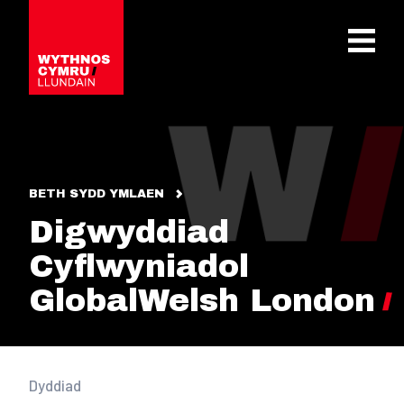
OPEN 
BETH SYDD YMLAEN
Digwyddiad
Cyflwyniadol
GlobalWelsh London
Dyddiad