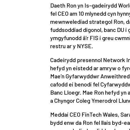
Daeth Ron yn Is-gadeirydd Wor
fel CEO am 10 mlynedd cyn hynny
mewnwelediad strategol Ron, d
fuddsoddiad digonol, banc DU i
ymgyfunodd â’r FIS i greu cwmni
restru ar y NYSE.
Cadeirydd presennol Network In
hefyd yn eistedd ar amryw o fyr
Mae’n Gyfarwyddwr Anweithredol
cafodd ei benodi fel Cyfarwyd
Banc Lloegr. Mae Ron hefyd yn 
a Chyngor Coleg Ymerodrol Llun
Meddai CEO FinTech Wales, Sara
bydd enw da Ron fel llais byd-e