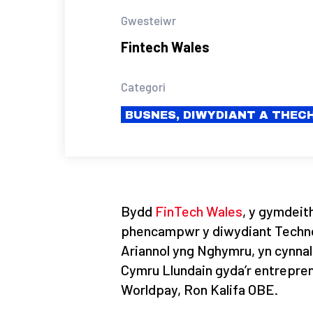
Gwesteiwr
Fintech Wales
Categori
BUSNES, DIWYDIANT A THE
Bydd
FinTech Wales
, y gymdeit
phencampwr y diwydiant Techno
Ariannol yng Nghymru, yn cynnal
Cymru Llundain gyda’r entrepre
Worldpay, Ron Kalifa OBE.