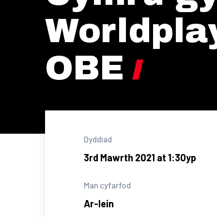
Worldplay
OBE
Dyddiad
3rd Mawrth 2021 at 1:30yp
Man cyfarfod
Ar-lein