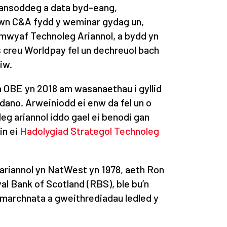
dansoddeg a data byd-eang,
iwn C&A fydd y weminar gydag un,
g mwyaf Technoleg Ariannol, a bydd yn
s creu Worldpay fel un dechreuol bach
iw.
 OBE yn 2018 am wasanaethau i gyllid
dano. Arweiniodd ei enw da fel un o
leg ariannol iddo gael ei benodi gan
in ei
Hadolygiad Strategol Technoleg
r ariannol yn NatWest yn 1978, aeth Ron
al Bank of Scotland (RBS), ble bu’n
marchnata a gweithrediadau ledled y