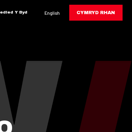
edled Y Byd
English
CYMRYD RHAN
EO