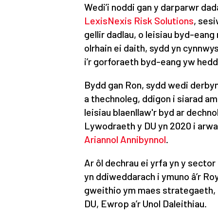
Wedi’i noddi gan y darparwr da
LexisNexis Risk Solutions
, ses
gellir dadlau, o leisiau byd-ean
olrhain ei daith, sydd yn cynnwy
i’r gorforaeth byd-eang yw hedd
Bydd gan Ron, sydd wedi derbyn
a thechnoleg, ddigon i siarad am
leisiau blaenllaw'r byd ar dechno
Lywodraeth y DU yn 2020 i arwa
Ariannol Annibynnol
.
Ar ôl dechrau ei yrfa yn y secto
yn ddiweddarach i ymuno â’r Roy
gweithio ym maes strategaeth, 
DU, Ewrop a’r Unol Daleithiau.