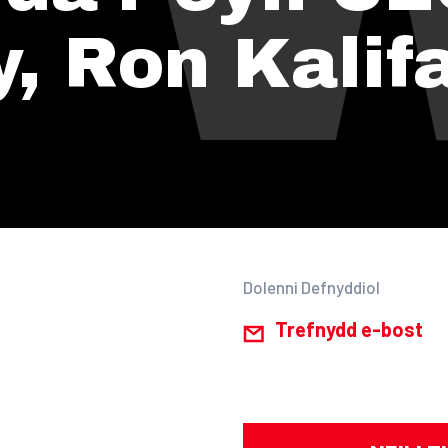
, Ron Kalif
Dolenni Defnyddiol
Trefnydd e-bost