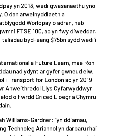
ldpay yn 2013, wedi gwasanaethu yno
. O dan arweinyddiaeth a
atblygodd Worldpay o adran, heb
 gwmni FTSE 100, ac yn fwy diweddar,
 taliadau byd-eang $75bn sydd wedi’i
ternational a Future Learn, mae Ron
ddau nad ydynt ar gyfer gwneud elw.
 i Transport for London ac yn 2019
dwr Anweithredol Llys Cyfarwyddwyr
aelod o Fwrdd Criced Lloegr a Chymru
dain.
h Williams-Gardner: “yn ddiamau,
ang Technoleg Ariannol yn darparu rhai