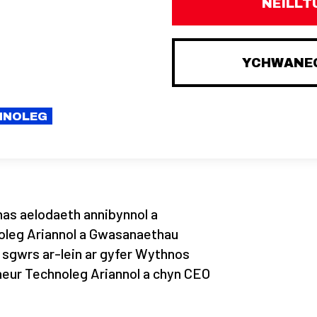
NEILLT
YCHWANEG
CHNOLEG
has aelodaeth annibynnol a
leg Ariannol a Gwasanaethau
 sgwrs ar-lein ar gyfer Wythnos
neur Technoleg Ariannol a chyn CEO