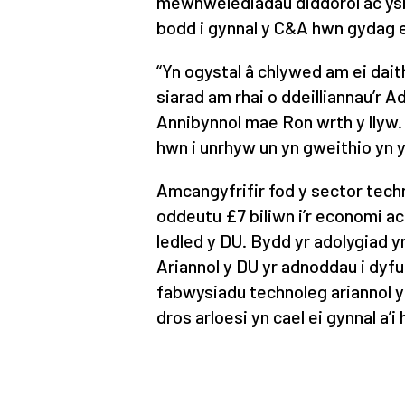
mewnwelediadau diddorol ac ysbr
bodd i gynnal y C&A hwn gydag e
“Yn ogystal â chlywed am ei dai
siarad am rhai o ddeilliannau’r 
Annibynnol mae Ron wrth y llyw.
hwn i unrhyw un yn gweithio yn y
Amcangyfrifir fod y sector tech
oddeutu £7 biliwn i’r economi ac
ledled y DU. Bydd yr adolygiad 
Ariannol y DU yr adnoddau i dyfu
fabwysiadu technoleg ariannol 
dros arloesi yn cael ei gynnal a’