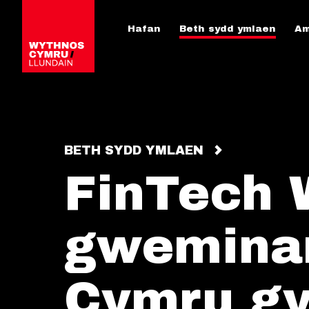
Hafan
Beth sydd ymlaen
Am
BETH SYDD YMLAEN
FinTech 
gwemina
Cymru gy