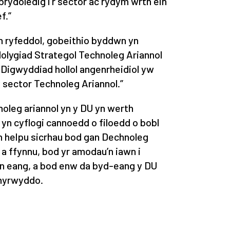
ydoledig i’r sector ac rydym wrth ein
f.”
th ryfeddol, gobeithio byddwn yn
Adolygiad Strategol Technoleg Ariannol
 Digwyddiad hollol angenrheidiol yw
 sector Technoleg Ariannol.”
noleg ariannol yn y DU yn werth
 yn cyflogi cannoedd o filoedd o bobl
yn helpu sicrhau bod gan Dechnoleg
 a ffynnu, bod yr amodau’n iawn i
yn eang, a bod enw da byd-eang y DU
i hyrwyddo.