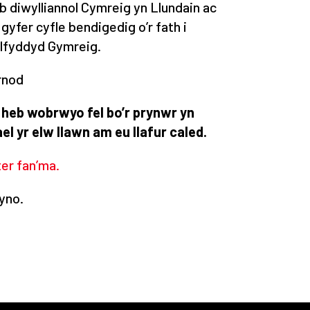
b diwylliannol Cymreig yn Llundain ac
 gyfer cyfle bendigedig o’r fath i
elfyddyd Gymreig.
rnod
u heb wobrwyo fel bo’r prynwr yn
l yr elw llawn am eu llafur caled.
ter fan’ma.
yno.