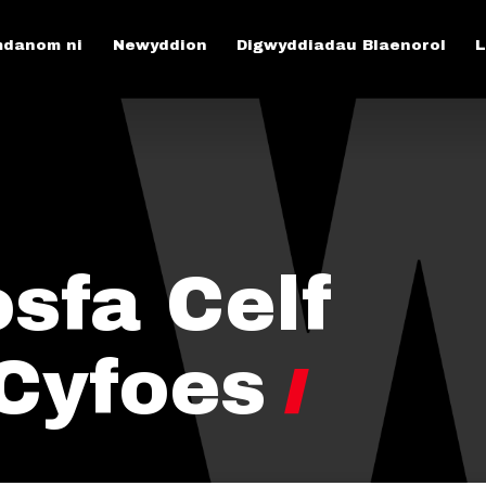
danom ni
Newyddion
Digwyddiadau Blaenorol
L
sfa Celf
Cyfoes