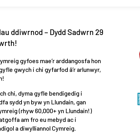
ddau ddiwrnod – Dydd Sadwrn 29
wrth!
Gymreig gyfoes mae’r arddangosfa hon
yfle gwych i chi gyfarfod â’r arlunwyr,
h!
ch chi, dyma gyfle bendigedig i
dfa sydd yn byw yn Llundain, gan
Gymreig (rhyw 60,000+ yn Llundain!)
hatgoffa am fro eu mebyd ac i
igol a diwylliannol Cymreig.