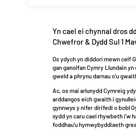
Yn cael ei chynnal dros 
Chwefror & Dydd Sul 1 Ma
Os ydych yn diddori mewn celf 
gan ganolfan Cymry Llundain yn g
gweld a phrynu darnau o’u gwait
Ac, os mai arlunydd Cymreig ydy
arddangos eich gwaith i gynullei
gynnwys y nifer dirifedi o bobl 
sydd yn caru cael rhywbeth i’w 
foddhau’u hymwybyddiaeth gread