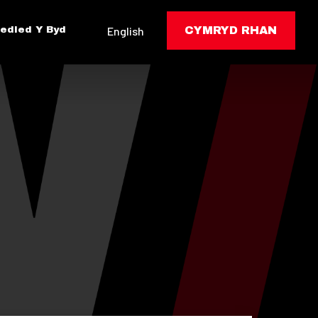
edled Y Byd
English
CYMRYD RHAN