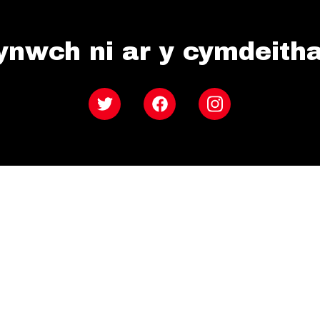
ynwch ni ar y cymdeith
Twitter
Facebook
Instagram