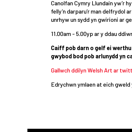
Canolfan Cymry Llundain yw’r hy
felly’n darparu’r man delfrydol ar
unrhyw un sydd yn gwirioni ar g
11.00am - 5.00yp ar y ddau ddiw
Caiff pob darn o gelf ei werth
gwybod bod pob arlunydd yn cae
Gallwch ddilyn Welsh Art ar twit
Edrychwn ymlaen at eich gweld 