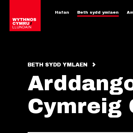
Hafan
Beth sydd ymlaen
Am
BETH SYDD YMLAEN
Arddango
Cymreig 