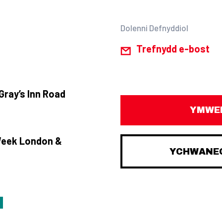
Dolenni Defnyddiol
Trefnydd e-bost
Gray’s Inn Road
YMWEL
Week London &
YCHWANEG