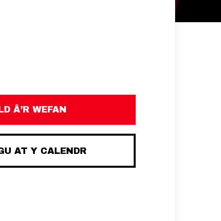
D Â’R WEFAN
U AT Y CALENDR