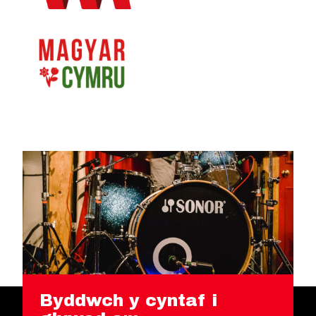
Byddwch y cyntaf i