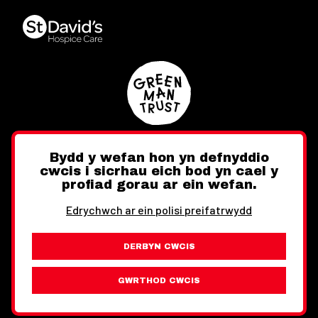
Bydd y wefan hon yn defnyddio
cwcis i sicrhau eich bod yn cael y
Twitter
Facebook
Instagram
profiad gorau ar ein wefan.
Edrychwch ar ein polisi preifatrwydd
DERBYN CWCIS
Ewch i'r Wefan Toward
Gwybodaeth Cyfreithiol
GWRTHOD CWCIS
Wythnos Cymru Llundain © Hawlfraint 2026