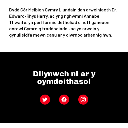
Bydd Côr Meibion Cymry Llundain dan arweiniaeth Dr.
Edward-Rhys Harry, ac yng nghwmni Annabel
Thwaite, yn perfformio detholiad o hoff ganeuon
corawl Cymreig traddodiadol, ac yn arwain y
gynulleidfa mewn canu ar y diwrnod arbennig hwn.
Dilynwch ni ar y
cymdeithasol
Twitter
Facebook
Instagram