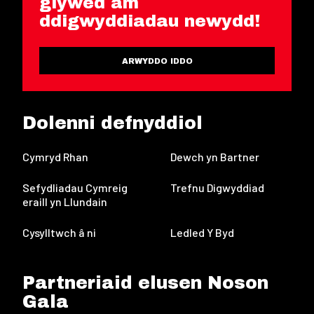
glywed am
ddigwyddiadau newydd!
ARWYDDO IDDO
Dolenni defnyddiol
Cymryd Rhan
Dewch yn Bartner
Sefydliadau Cymreig
Trefnu Digwyddiad
eraill yn Llundain
Cysylltwch â ni
Ledled Y Byd
Partneriaid elusen Noson
Gala