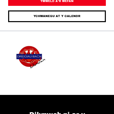
YMWELD Â’R WEFAN
YCHWANEGU AT Y CALENDR