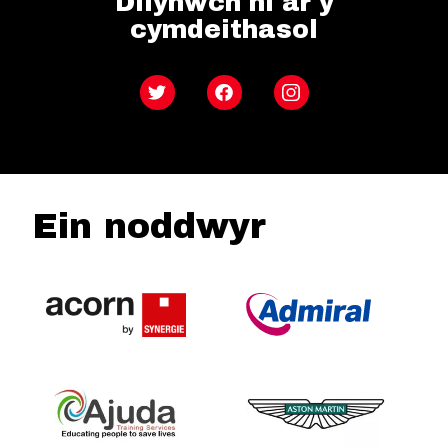
Dilynwch ni ar y
cymdeithasol
Twitter
Facebook
Instagram
Ein noddwyr