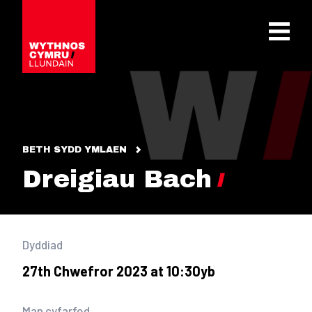
OPEN 
BETH SYDD YMLAEN
Dreigiau Bach
Dyddiad
27th Chwefror 2023 at 10:30yb
Man cyfarfod