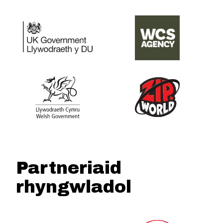
Partneriaid
rhyngwladol