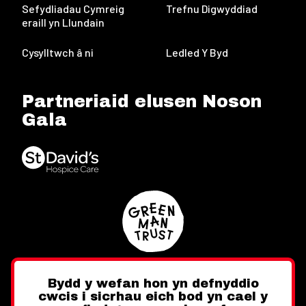
Sefydliadau Cymreig
Trefnu Digwyddiad
eraill yn Llundain
Cysylltwch â ni
Ledled Y Byd
Partneriaid elusen Noson
Gala
Bydd y wefan hon yn defnyddio
cwcis i sicrhau eich bod yn cael y
Twitter
Facebook
Instagram