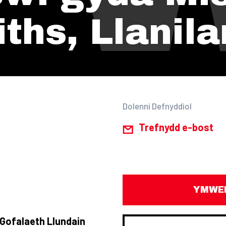
iths, Llanila
Dolenni Defnyddiol
Trefnydd e-bost
YMWEL
Gofalaeth Llundain