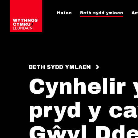
Hafan
Beth sydd ymlaen
Am
BETH SYDD YMLAEN
Cynhelir
pryd y c
Gŵyl Dde