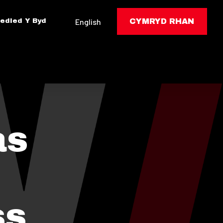
edled Y Byd
English
CYMRYD RHAN
as
ss