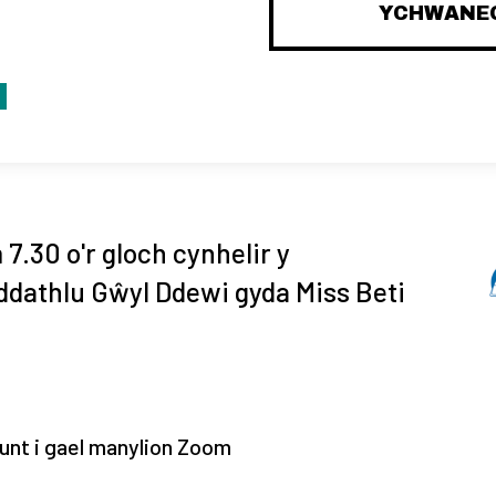
YCHWANEG
.30 o'r gloch cynhelir y
dathlu Gŵyl Ddewi gyda Miss Beti
runt i gael manylion Zoom