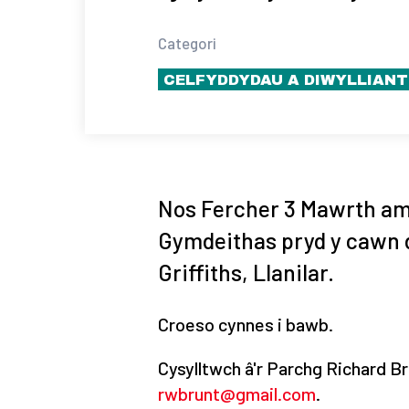
Categori
CELFYDDYDAU A DIWYLLIANT
Nos Fercher 3 Mawrth am 7
Gymdeithas pryd y cawn d
Griffiths, Llanilar.
Croeso cynnes i bawb.
Cysylltwch â'r Parchg Richard B
rwbrunt@gmail.com
.