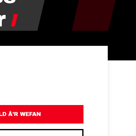
r
D Â’R WEFAN