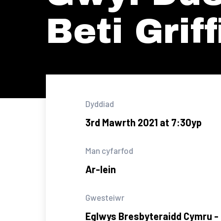
Beti Griff
Dyddiad
3rd Mawrth 2021 at 7:30yp
Man cyfarfod
Ar-lein
Gwesteiwr
Eglwys Bresbyteraidd Cymru - 