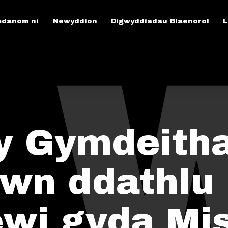
danom ni
Newyddion
Digwyddiadau Blaenorol
L
 y Gymdeith
awn ddathlu
wi gyda Mi