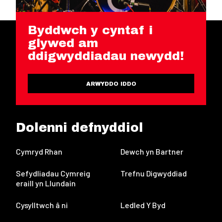
Byddwch y cyntaf i
glywed am
ddigwyddiadau newydd!
ARWYDDO IDDO
Dolenni defnyddiol
Cymryd Rhan
Dewch yn Bartner
Sefydliadau Cymreig
Trefnu Digwyddiad
eraill yn Llundain
Cysylltwch â ni
Ledled Y Byd