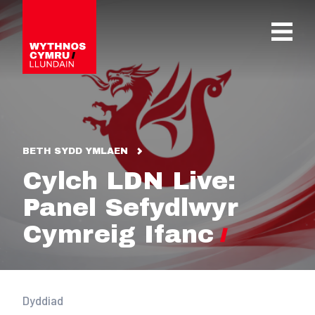
OPEN 
BETH SYDD YMLAEN
Cylch LDN Live:
Panel Sefydlwyr
Cymreig Ifanc
Dyddiad