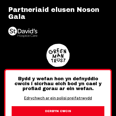
Partneriaid elusen Noson
Gala
Bydd y wefan hon yn defnyddio
cwcis i sicrhau eich bod yn cael y
Twitter
Facebook
Instagram
profiad gorau ar ein wefan.
Edrychwch ar ein polisi preifatrwydd
DERBYN CWCIS