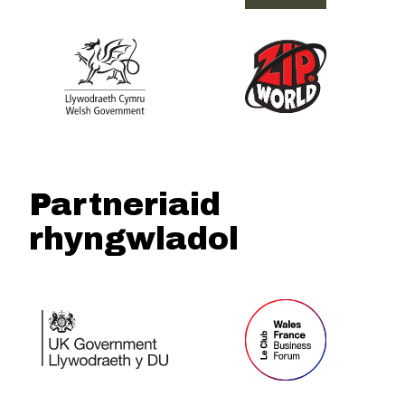
Partneriaid
rhyngwladol