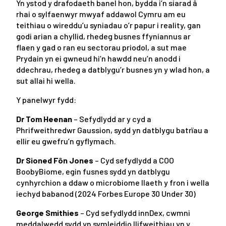
Yn ystod y drafodaeth banel hon, bydda i’n siarad â
rhai o sylfaenwyr mwyaf addawol Cymru am eu
teithiau o wireddu’u syniadau o’r papur i reality, gan
godi arian a chyllid, rhedeg busnes ffyniannus ar
flaen y gad o ran eu sectorau priodol, a sut mae
Prydain yn ei gwneud hi’n hawdd neu’n anodd i
ddechrau, rhedeg a datblygu’r busnes yn y wlad hon, a
sut allai hi wella.
Y panelwyr fydd:
Dr Tom Heenan
– Sefydlydd ar y cyd a
Phrifweithredwr Gaussion, sydd yn datblygu batrïau a
ellir eu gwefru’n gyflymach.
Dr Sioned Fôn Jones
– Cyd sefydlydd a COO
BoobyBiome, egin fusnes sydd yn datblygu
cynhyrchion a ddaw o microbiome llaeth y fron i wella
iechyd babanod (2024 Forbes Europe 30 Under 30)
George Smithies
– Cyd sefydlydd innDex, cwmni
meddalwedd sydd yn symleiddio llifweithiau yn y