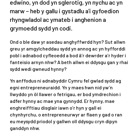
edwino, yn dod yn sglerotig, yn nychu ac yn
marw – heb y gallu i gystadlu a’i gyfoedion
rhyngwladol ac ymateb i anghenion a
grymoedd sydd yn codi.
Ond o ble daw yr asedau anghyffwrdd hyn? Sut allwn
greu yr amgylcheddau sydd yn annog ac yn hyfforddi
pobl i adnabod cyfleoedd a bod â’r dewrder a’r hyder i
fanteisio arnyn nhw? A beth allwn ei ddysgu gan y rhai
sydd wedi gwneud hynny?
Yn anffodus ni adnabyddir Cymru fel gwlad sydd ag
egni entrepreneuraidd. Yn y maes hwn nid yw’n
llwyddo yn ôl llawer o fetrigau, er bod ymdrechion i
adfer hynny ac mae yna gynnydd. Er hynny, mae
enghreifftiau disglair iawn o’r hyn y gall ei
chynhyrchu, o entrepreneurwyr ar flaen y gad o ran
eu meysydd priodol y gallwn oll ddysgu cryn dipyn
ganddyn nhw.