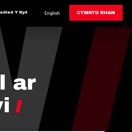
edled Y Byd
English
CYMRYD RHAN
 ar
i