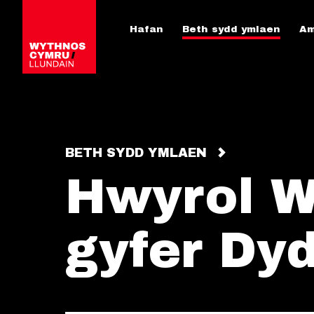
Hafan
Beth sydd ymlaen
Am
BETH SYDD YMLAEN
Hwyrol W
gyfer Dy