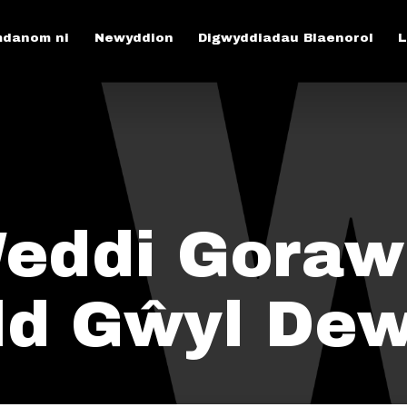
danom ni
Newyddion
Digwyddiadau Blaenorol
L
eddi Gorawl
dd Gŵyl Dew