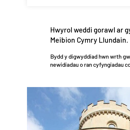
Hwyrol weddi gorawl ar g
Meibion Cymry Llundain.
Bydd y digwyddiad hwn wrth gw
newidiadau o ran cyfyngiadau co