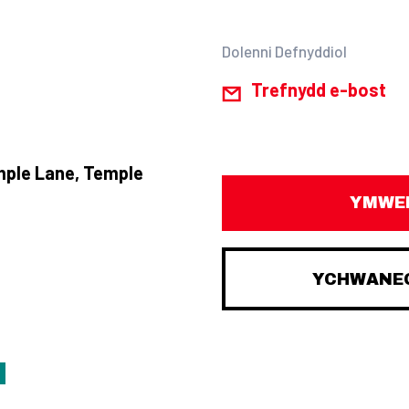
Dolenni Defnyddiol
Trefnydd e-bost
mple Lane, Temple
YMWEL
YCHWANEG