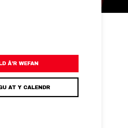
D Â’R WEFAN
U AT Y CALENDR