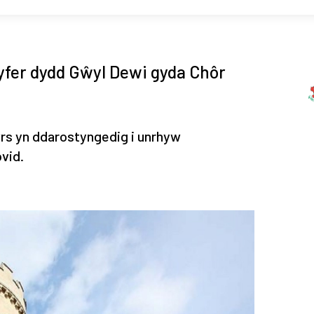
yfer dydd Gŵyl Dewi gyda Chôr
rs yn ddarostyngedig i unrhyw
vid.