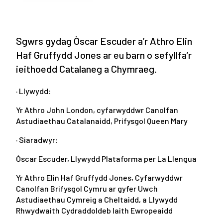
Sgwrs gydag Òscar Escuder a’r Athro Elin
Haf Gruffydd Jones ar eu barn o sefyllfa’r
ieithoedd Catalaneg a Chymraeg.
· Llywydd:
Yr Athro John London, cyfarwyddwr Canolfan
Astudiaethau Catalanaidd, Prifysgol Queen Mary
· Siaradwyr:
Òscar Escuder, Llywydd Plataforma per La Llengua
Yr Athro Elin Haf Gruffydd Jones, Cyfarwyddwr
Canolfan Brifysgol Cymru ar gyfer Uwch
Astudiaethau Cymreig a Cheltaidd, a Llywydd
Rhwydwaith Cydraddoldeb Iaith Ewropeaidd