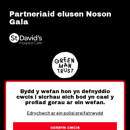
Partneriaid elusen Noson
Gala
Bydd y wefan hon yn defnyddio
cwcis i sicrhau eich bod yn cael y
Twitter
Facebook
Instagram
profiad gorau ar ein wefan.
Edrychwch ar ein polisi preifatrwydd
DERBYN CWCIS