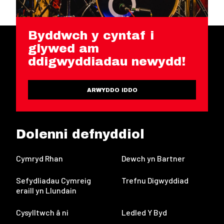
Byddwch y cyntaf i
glywed am
ddigwyddiadau newydd!
ARWYDDO IDDO
Dolenni defnyddiol
Cymryd Rhan
Dewch yn Bartner
Sefydliadau Cymreig
Trefnu Digwyddiad
eraill yn Llundain
Cysylltwch â ni
Ledled Y Byd