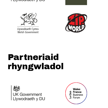
Partneriaid
rhyngwladol