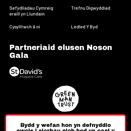
Sefydliadau Cymreig
Trefnu Digwyddiad
eraill yn Llundain
Cysylltwch â ni
Ledled Y Byd
Partneriaid elusen Noson
Gala
Bydd y wefan hon yn defnyddio
cwcis i sicrhau eich bod yn cael y