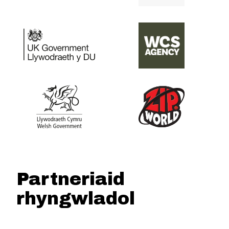
Partneriaid
rhyngwladol