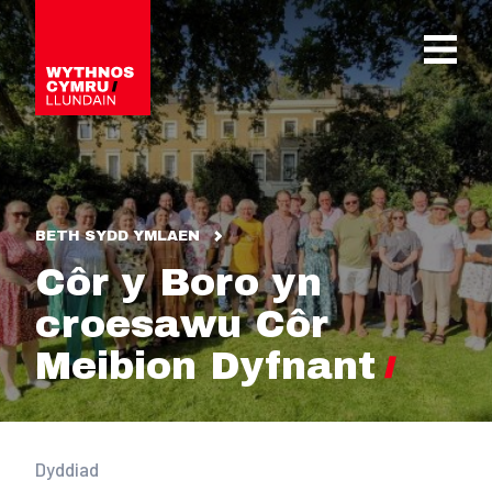
OPEN 
BETH SYDD YMLAEN
Côr y Boro yn
croesawu Côr
Meibion Dyfnant
Dyddiad