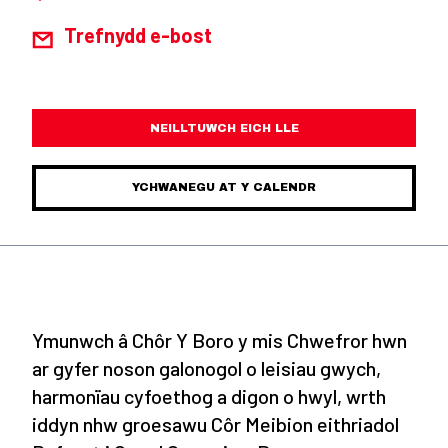
Trefnydd e-bost
NEILLTUWCH EICH LLE
YCHWANEGU AT Y CALENDR
Ymunwch â Chôr Y Boro y mis Chwefror hwn
ar gyfer noson galonogol o leisiau gwych,
harmonïau cyfoethog a digon o hwyl, wrth
iddyn nhw groesawu Côr Meibion eithriadol