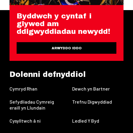
Byddwch y cyntaf i
glywed am
ddigwyddiadau newydd!
ARWYDDO IDDO
Dolenni defnyddiol
Cymryd Rhan
Dewch yn Bartner
Sefydliadau Cymreig
Trefnu Digwyddiad
eraill yn Llundain
Cysylltwch â ni
Ledled Y Byd