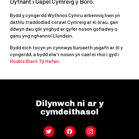
Dyfnant i Gapel Cymreig y Boro.
Bydd y cyngerdd Wythnos Cymru arbennig hwn yn
dathlu traddodiad corawl Cymreig ar ei orau, gan
ddwyn dau gôr ynghyd ar gyfer noson gofiadwy o
ganu yng nghannol Llundain.
Bydd eich tocyn yn cynnwys lluniaeth ysgafn ar ôl y
cyngerdd, a bydd elw’r noson yn cael ei rhoi i gyd i
Hosbis Blant Tŷ Hafan.
Dilynwch ni ar y
cymdeithasol
Twitter
Facebook
Instagram