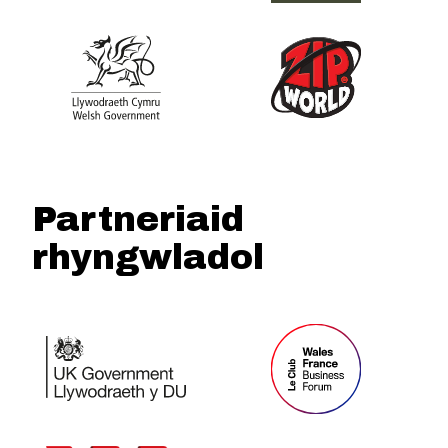
Partneriaid
rhyngwladol