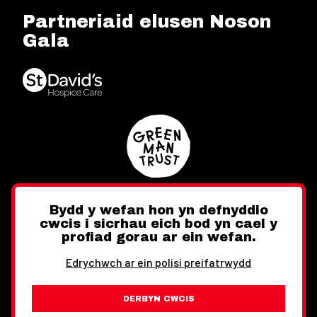
Partneriaid elusen Noson
Gala
Bydd y wefan hon yn defnyddio
cwcis i sicrhau eich bod yn cael y
Twitter
Facebook
Instagram
profiad gorau ar ein wefan.
Edrychwch ar ein polisi preifatrwydd
DERBYN CWCIS