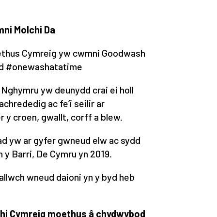
ni Molchi Da
oethus Cymreig yw cwmni Goodwash
yd
#onewashatatime
 Nghymru yw deunydd crai ei holl
hrededig ac fe’i seilir ar
 y croen, gwallt, corff a blew.
ad yw ar gyfer gwneud elw ac sydd
n y Barri, De Cymru yn 2019.
gallwch wneud daioni yn y byd heb
hi Cymreig moethus â chydwybod