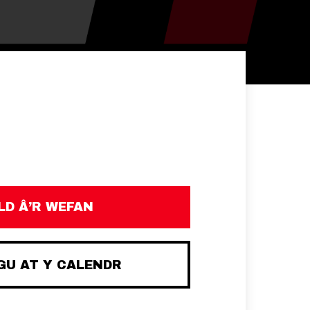
D Â’R WEFAN
U AT Y CALENDR