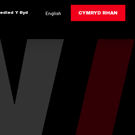
edled Y Byd
English
CYMRYD RHAN