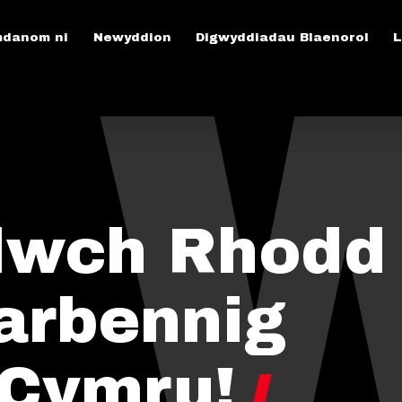
danom ni
Newyddion
Digwyddiadau Blaenorol
L
lwch Rhodd
arbennig
Cymru!