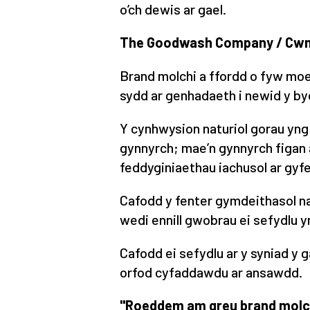
o’ch dewis ar gael.
The Goodwash Company / Cwm
Brand molchi a ffordd o fyw m
sydd ar genhadaeth i newid y b
Y cynhwysion naturiol gorau yng
gynnyrch; mae’n gynnyrch figan ac
feddyginiaethau iachusol ar gyfer
Cafodd y fenter gymdeithasol n
wedi ennill gwobrau ei sefydlu y
Cafodd ei sefydlu ar y syniad y 
orfod cyfaddawdu ar ansawdd.
"Roeddem am greu brand molc