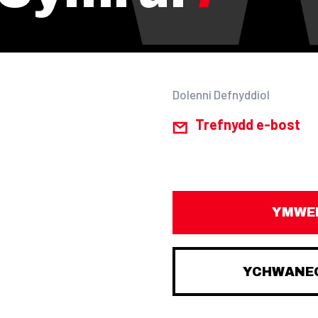
Dolenni Defnyddiol
Trefnydd e-bost
YMWEL
YCHWANEG