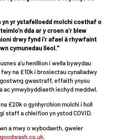
a yn yr ystafelloedd molchi coethaf o
teimlo’n dda ar y croen a’r blew
ioni drwy fynd i’r afael â rhywfaint
ewn cymunedau lleol."
snes a’u henillion i wella bywydau
 fwy na £10k i brosiectau cynaliadwy
 gostwng gwastraff, effaith ynysu
a ac ymwybyddiaeth iechyd meddwl.
a £20k o gynhyrchion molchi i holl
i staff a chleifion yn ystod COVID.
lawn a mwy o wybodaeth, gweler
goodwash.co.uk
.