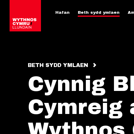
Hafan
Beth sydd ymlaen
Am
BETH SYDD YMLAEN
Cynnig B
Cymreig 
Wythnos 