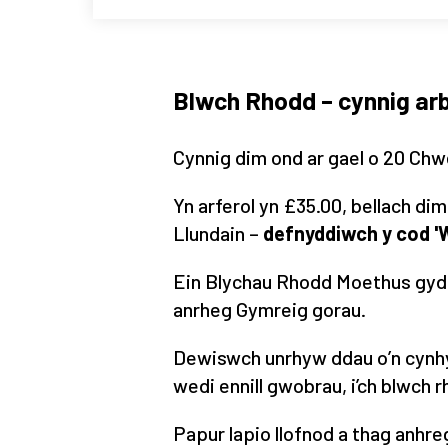
Blwch Rhodd – cynnig ar
Cynnig dim ond ar gael o 20 Chw
Yn arferol yn £35.00, bellach d
Llundain –
defnyddiwch y cod 
Ein Blychau Rhodd Moethus gyda
anrheg Gymreig gorau.
Dewiswch unrhyw ddau o’n cynhyr
wedi ennill gwobrau, i’ch blwch 
Papur lapio llofnod a thag anhr