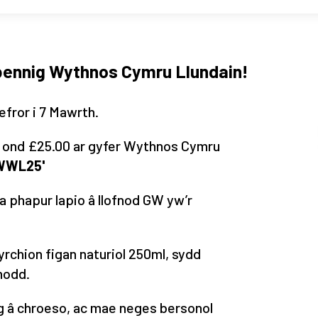
bennig Wythnos Cymru Llundain!
efror i 7 Mawrth.
im ond £25.00 ar gyfer Wythnos Cymru
'WWL25'
 phapur lapio â llofnod GW yw’r
chion figan naturiol 250ml, sydd
rhodd.
eg â chroeso, ac mae neges bersonol