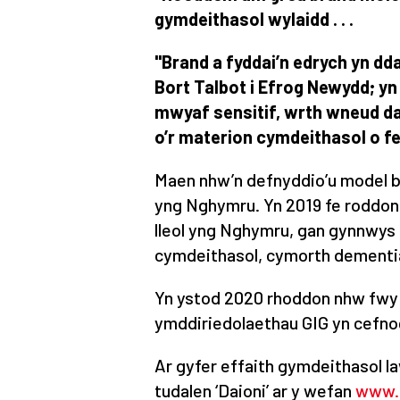
gymdeithasol wylaidd . . .
"Brand a fyddai’n edrych yn dd
Bort Talbot i Efrog Newydd; yn 
mwyaf
sensitif, wrth wneud da
o’r materion cymdeithasol o f
Maen nhw’n defnyddio’u model bu
yng Nghymru. Yn 2019 fe roddon
lleol yng Nghymru, gan gynnwys
cymdeithasol, cymorth dementi
Yn ystod 2020 rhoddon nhw fwy n
ymddiriedolaethau GIG yn cefnog
Ar gyfer effaith gymdeithasol 
tudalen ‘Daioni’ ar y wefan
www.