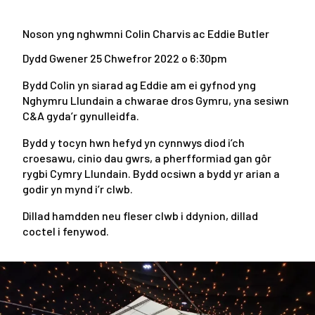
Noson yng nghwmni Colin Charvis ac Eddie Butler
Dydd Gwener 25 Chwefror 2022 o 6:30pm
Bydd Colin yn siarad ag Eddie am ei gyfnod yng
Nghymru Llundain a chwarae dros Gymru, yna sesiwn
C&A gyda’r gynulleidfa.
Bydd y tocyn hwn hefyd yn cynnwys diod i’ch
croesawu, cinio dau gwrs, a pherfformiad gan gôr
rygbi Cymry Llundain. Bydd ocsiwn a bydd yr arian a
godir yn mynd i’r clwb.
Dillad hamdden neu fleser clwb i ddynion, dillad
coctel i fenywod.