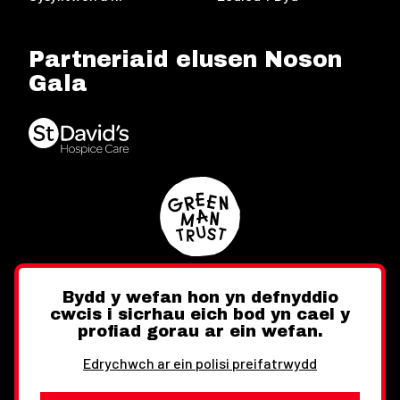
Partneriaid elusen Noson
Gala
Bydd y wefan hon yn defnyddio
cwcis i sicrhau eich bod yn cael y
Twitter
Facebook
Instagram
profiad gorau ar ein wefan.
Edrychwch ar ein polisi preifatrwydd