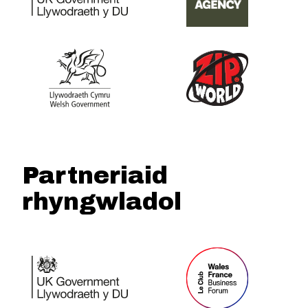
Partneriaid
rhyngwladol