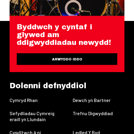
Byddwch y cyntaf i
glywed am
ddigwyddiadau newydd!
ARWYDDO IDDO
Dolenni defnyddiol
Cymryd Rhan
Dewch yn Bartner
Sefydliadau Cymreig
Trefnu Digwyddiad
eraill yn Llundain
Cysylltwch â ni
Ledled Y Byd