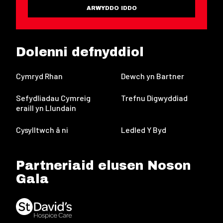
ARWYDDO IDDO
Dolenni defnyddiol
Cymryd Rhan
Dewch yn Bartner
Sefydliadau Cymreig
Trefnu Digwyddiad
eraill yn Llundain
Cysylltwch â ni
Ledled Y Byd
Partneriaid elusen Noson
Gala