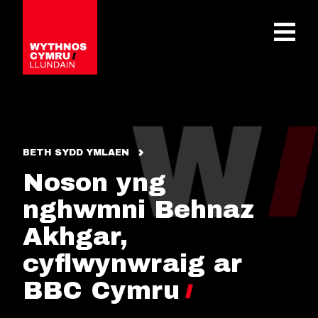
OPEN 
BETH SYDD YMLAEN
Noson yng
nghwmni Behnaz
Akhgar,
cyflwynwraig ar
BBC Cymru