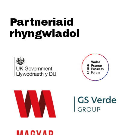
Partneriaid
rhyngwladol