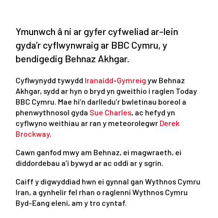
Ymunwch â ni ar gyfer cyfweliad ar-lein
gyda’r cyflwynwraig ar BBC Cymru, y
bendigedig Behnaz Akhgar.
Cyflwynydd tywydd
Iranaidd
-
Gymreig
yw Behnaz
Akhgar, sydd ar hyn o bryd yn gweithio i raglen Today
BBC Cymru. Mae hi’n darlledu’r bwletinau boreol a
phenwythnosol gyda
Sue Charles
, ac hefyd yn
cyflwyno weithiau ar ran y meteorolegwr
Derek
Brockway
.
Cawn ganfod mwy am Behnaz, ei magwraeth, ei
diddordebau a’i bywyd ar ac oddi ar y sgrin.
Caiff y digwyddiad hwn ei gynnal gan Wythnos Cymru
Iran, a gynhelir fel rhan o raglenni Wythnos Cymru
Byd-Eang eleni, am y tro cyntaf.