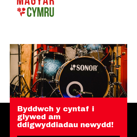
Byddwch y cyntaf i
glywed am
ddigwyddiadau newydd!