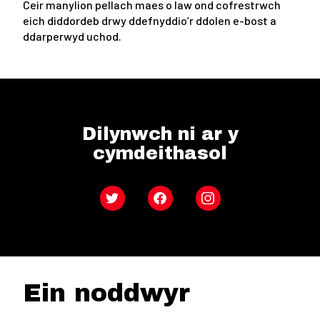
Ceir manylion pellach maes o law ond cofrestrwch
eich diddordeb drwy ddefnyddio’r ddolen e-bost a
ddarperwyd uchod.
Dilynwch ni ar y
cymdeithasol
Twitter
Facebook
Instagram
Ein noddwyr