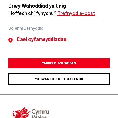
Drwy Wahoddiad yn Unig
Hoffech chi fynychu?
Trefnydd e-bost
Dolenni Defnyddiol
Cael cyfarwyddiadau
YMWELD Â’R WEFAN
YCHWANEGU AT Y CALENDR