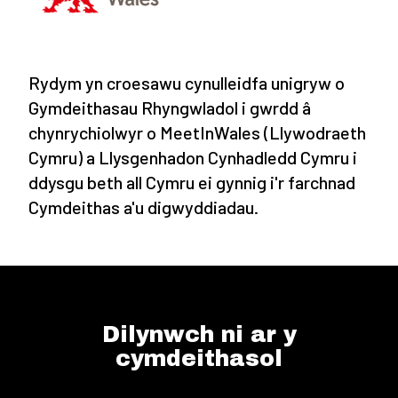
Rydym yn croesawu cynulleidfa unigryw o
Gymdeithasau Rhyngwladol i gwrdd â
chynrychiolwyr o MeetInWales (Llywodraeth
Cymru) a Llysgenhadon Cynhadledd Cymru i
ddysgu beth all Cymru ei gynnig i'r farchnad
Cymdeithas a'u digwyddiadau.
Dilynwch ni ar y
cymdeithasol