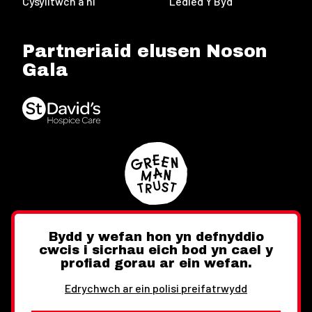
Cysylltwch â ni
Ledled Y Byd
Partneriaid elusen Noson
Gala
Bydd y wefan hon yn defnyddio
cwcis i sicrhau eich bod yn cael y
Twitter
Facebook
Instagram
profiad gorau ar ein wefan.
Edrychwch ar ein polisi preifatrwydd