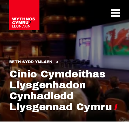
OPEN 
BETH SYDD YMLAEN
Cinio Cymdeithas
Llysgenhadon
Cynhadledd
Llysgennad Cymru