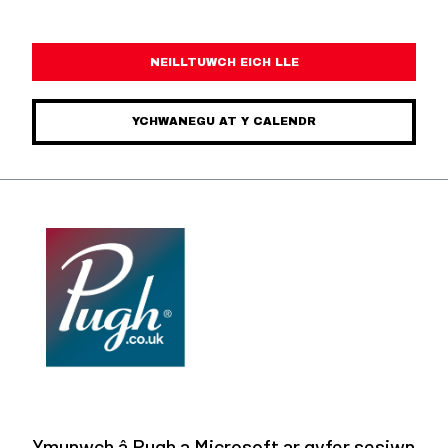
NEILLTUWCH EICH LLE
YCHWANEGU AT Y CALENDR
Ymunwch â Pugh a Microsoft ar gyfer sesiwn