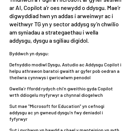
ar AI, Copilot a’r oes newydd o ddysgu. Mae’r
digwyddiad hwn yn addas i arweinwyr ac i
weithwyr TG yn y sector addysg sy’n chwilio
am syniadau a strategaethau i wella
addysgu, dysgu a sgiliau digidol.
Byddwch yn dysgu:
Defnyddio modiwl Dysgu, Astudio ac Addysgu Copilot i
helpu athrawon baratoi gwaith ar gyfer pob oedran a
theilwra cynnwys i gwricwlwm penodol
Gwella’r ffordd rydych chi’n gweithio gyda Copilot
wrth ddiogelu myfyrwyr a chynnal diogelwch
Sut mae "Microsoft for Education" yn cefnogi
addysgu ac yn gwneud dysgu’n fwy deniadol i
fyfyrwyr
Sut i gychwyn yn hawdd a chael y manteision yn syth