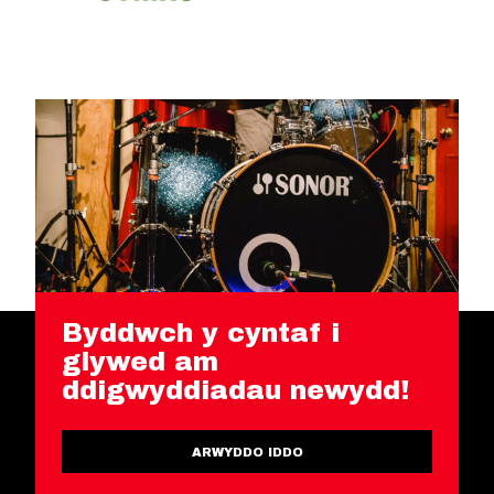
Byddwch y cyntaf i
glywed am
ddigwyddiadau newydd!
ARWYDDO IDDO