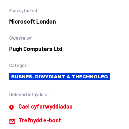
Man cyfarfod
Microsoft London
Gwesteiwr
Pugh Computers Ltd
Categori
BUSNES, DIWYDIANT A THECHNOLEG
Dolenni Defnyddiol
Cael cyfarwyddiadau
Trefnydd e-bost