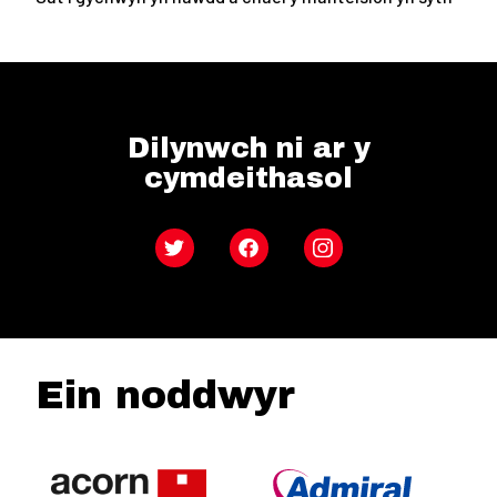
Dilynwch ni ar y
cymdeithasol
Twitter
Facebook
Instagram
Ein noddwyr