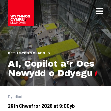
OPEN 
BETH SYDD YMLAEN
AI, Copilot a’r Oes
Newydd o Ddysgu
Dyddiad
26th Chwefror 2026 at 9:00yb