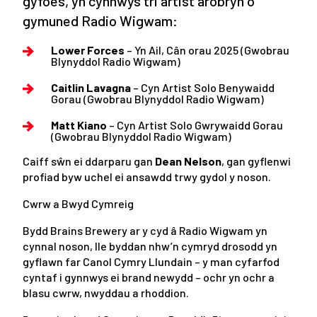
gyfoes, yn cynnwys tri artist arobryn o
gymuned Radio Wigwam:
Lower Forces
– Yn Ail, Cân orau 2025 (Gwobrau
Blynyddol Radio Wigwam)
Caitlin Lavagna
– Cyn Artist Solo Benywaidd
Gorau (Gwobrau Blynyddol Radio Wigwam)
Matt Kiano
– Cyn Artist Solo Gwrywaidd Gorau
(Gwobrau Blynyddol Radio Wigwam)
Caiff sŵn ei ddarparu gan
Dean Nelson
, gan gyflenwi
profiad byw uchel ei ansawdd trwy gydol y noson.
Cwrw a Bwyd Cymreig
Bydd Brains Brewery ar y cyd â Radio Wigwam yn
cynnal noson, lle byddan nhw’n cymryd drosodd yn
gyflawn far Canol Cymry Llundain – y man cyfarfod
cyntaf i gynnwys ei brand newydd – ochr yn ochr a
blasu cwrw, nwyddau a rhoddion.