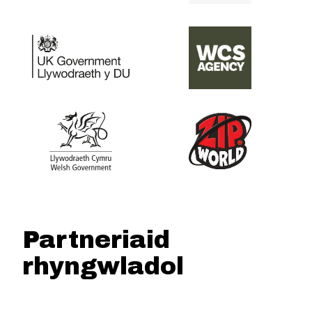
Partneriaid
rhyngwladol