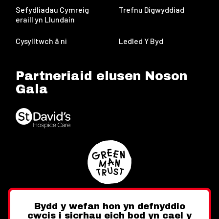
Sefydliadau Cymreig
Trefnu Digwyddiad
eraill yn Llundain
Cysylltwch â ni
Ledled Y Byd
Partneriaid elusen Noson
Gala
Bydd y wefan hon yn defnyddio
cwcis i sicrhau eich bod yn cael y
Twitter
Facebook
Instagram