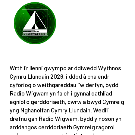
Wrth i’r llenni gwympo ar ddiwedd Wythnos
Cymru Llundain 2026, i ddod â chalendr
cyforiog o weithgareddau i’w derfyn, bydd
Radio Wigwam yn falch i gynnal dathliad
egnïol o gerddoriaeth, cwrw a bwyd Cymreig
yng Nghanolfan Cymry Llundain. Wedi’i
drefnu gan Radio Wigwam, bydd y noson yn
arddangos cerddoriaeth Gymreig ragorol