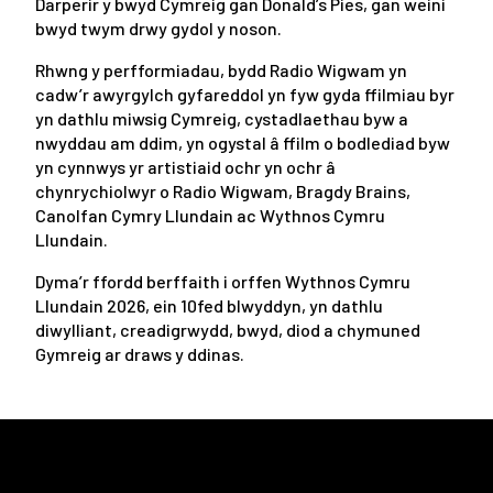
Darperir y bwyd Cymreig gan Donald’s Pies, gan weini
bwyd twym drwy gydol y noson.
Rhwng y perfformiadau, bydd Radio Wigwam yn
cadw’r awyrgylch gyfareddol yn fyw gyda ffilmiau byr
yn dathlu miwsig Cymreig, cystadlaethau byw a
nwyddau am ddim, yn ogystal â ffilm o bodlediad byw
yn cynnwys yr artistiaid ochr yn ochr â
chynrychiolwyr o Radio Wigwam, Bragdy Brains,
Canolfan Cymry Llundain ac Wythnos Cymru
Llundain.
Dyma’r ffordd berffaith i orffen Wythnos Cymru
Llundain 2026, ein 10fed blwyddyn, yn dathlu
diwylliant, creadigrwydd, bwyd, diod a chymuned
Gymreig ar draws y ddinas.