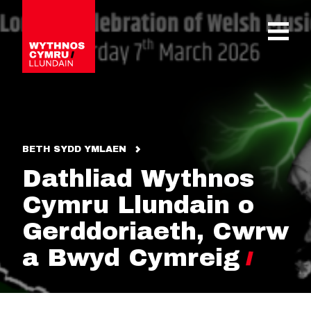
OPEN 
BETH SYDD YMLAEN
Dathliad Wythnos
Cymru Llundain o
Gerddoriaeth, Cwrw
a Bwyd Cymreig