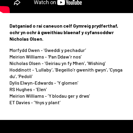
Datganiad o rai caneuon celf Gymreig prydferthaf,
ochr yn ochr
â
gweithiau blaenaf y cyfansoddwr
Nicholas Olsen.
Morfydd Owen - ‘Gweddi y pechadur’
Meirion Williams - 'Pan Ddaw’r nos’
Nicholas Olsen - ‘Geiriau yn fy Mhen’, ‘Wishing’
Hoddinott - ‘Lullaby’, ‘Begeilio’r gwenith gwyn’, ‘Cysga
du’, ‘Pedoli’
Dylis Elwyn-Edwards - ‘Y glomen’
RS Hughes - ‘Elen’
Meirion Williams - ‘Y blodau ger y drws’
ET Davies - ‘Ynys y plant’