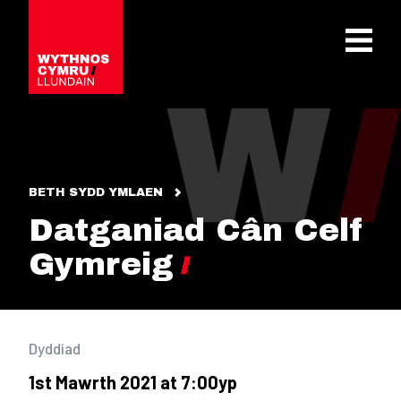
OPEN 
BETH SYDD YMLAEN
Datganiad Cân Celf
Gymreig
Dyddiad
1st Mawrth 2021 at 7:00yp