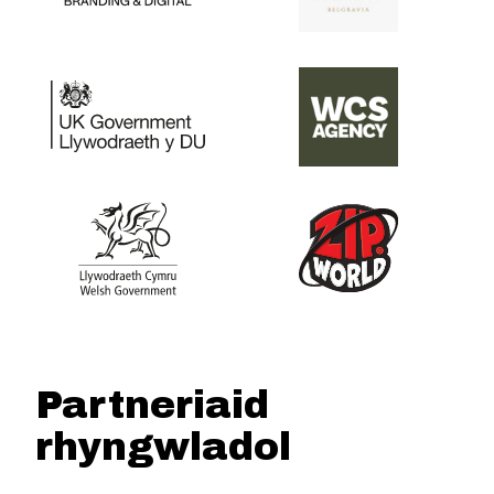
Partneriaid
rhyngwladol