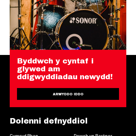
Byddwch y cyntaf i
glywed am
ddigwyddiadau newydd!
ARWYDDO IDDO
Dolenni defnyddiol
Cymryd Rhan
Dewch yn Bartner