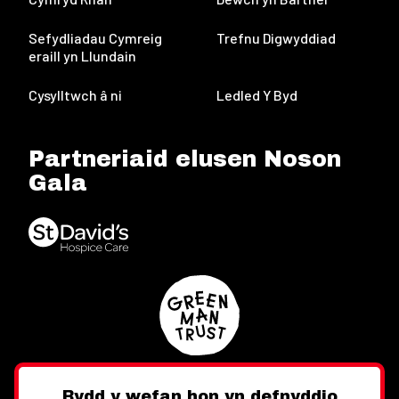
Sefydliadau Cymreig
Trefnu Digwyddiad
eraill yn Llundain
Cysylltwch â ni
Ledled Y Byd
Partneriaid elusen Noson
Gala
Bydd y wefan hon yn defnyddio