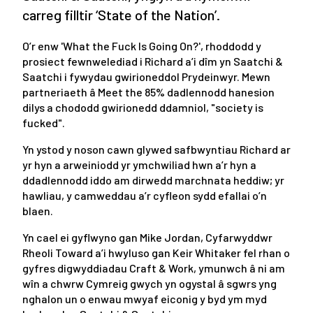
carreg filltir ‘State of the Nation’.
O’r enw 'What the Fuck Is Going On?', rhoddodd y
prosiect fewnwelediad i Richard a’i dîm yn Saatchi &
Saatchi i fywydau gwirioneddol Prydeinwyr. Mewn
partneriaeth â Meet the 85% dadlennodd hanesion
dilys a chododd gwirionedd ddamniol, "society is
fucked".
Yn ystod y noson cawn glywed safbwyntiau Richard ar
yr hyn a arweiniodd yr ymchwiliad hwn a’r hyn a
ddadlennodd iddo am dirwedd marchnata heddiw; yr
hawliau, y camweddau a’r cyfleon sydd efallai o’n
blaen.
Yn cael ei gyflwyno gan Mike Jordan, Cyfarwyddwr
Rheoli Toward a’i hwyluso gan Keir Whitaker fel rhan o
gyfres digwyddiadau Craft & Work, ymunwch â ni am
wîn a chwrw Cymreig gwych yn ogystal â sgwrs yng
nghalon un o enwau mwyaf eiconig y byd ym myd