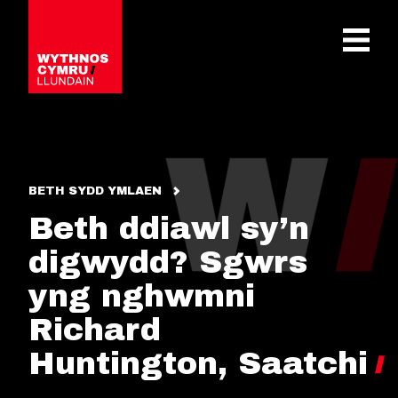
OPEN 
BETH SYDD YMLAEN
Beth ddiawl sy’n
digwydd? Sgwrs
yng nghwmni
Richard
Huntington, Saatchi