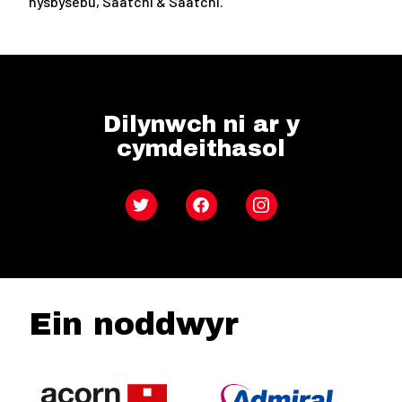
hysbysebu, Saatchi & Saatchi.
Dilynwch ni ar y
cymdeithasol
Twitter
Facebook
Instagram
Ein noddwyr