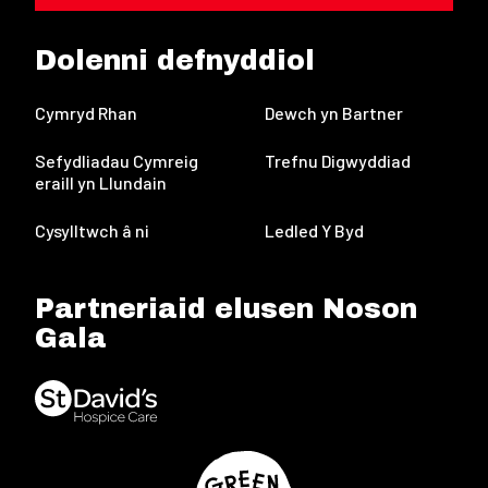
Dolenni defnyddiol
Cymryd Rhan
Dewch yn Bartner
Sefydliadau Cymreig
Trefnu Digwyddiad
eraill yn Llundain
Cysylltwch â ni
Ledled Y Byd
Partneriaid elusen Noson
Gala