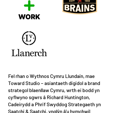
Fel rhan o Wythnos Cymru Llundain, mae
Toward Studio – asiantaeth digidol a brand
strategol blaenllaw Cymru, wrth ei bodd yn
cyflwyno sgwrs â Richard Huntington,
Cadeirydd a Phrif Swyddog Strategaeth yn
Saatchi & Saatchi, ynglŷn â’u hymchwil