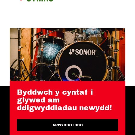
Byddwch y cyntaf i
glywed am
ddigwyddiadau newydd!
ARWYDDO IDDO